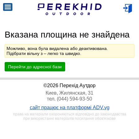
Вказана площина не знайдена
Можливо, вона була видалена або деактивована.
Підібрати вільну з
– легко та швидко.
Перейти до адресної бази
©2026 Перехід Аутдор
Киев, Жилянская, 31
тел. (044) 594-93-50
сайт працює на платформі ADV.vg
права на матеріали охороняються відповідно до законодавства
при використанні матеріалів посилання обов'язкове