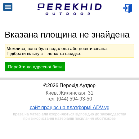
Вказана площина не знайдена
Можливо, вона була видалена або деактивована.
Підібрати вільну з
– легко та швидко.
Перейти до адресної бази
©2026 Перехід Аутдор
Киев, Жилянская, 31
тел. (044) 594-93-50
сайт працює на платформі ADV.vg
права на матеріали охороняються відповідно до законодавства
при використанні матеріалів посилання обов'язкове