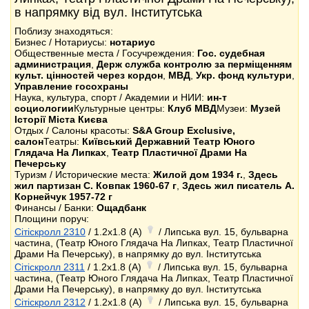
в напрямку від вул. Інститутська
Поблизу знаходяться:
Бизнес / Нотариусы:
нотариус
Общественные места / Госучреждения:
Гос. судебная
администрация
,
Держ служба контролю за пермiщенням
культ. цiнностей через кордон
,
МВД
,
Укр. фонд культури
,
Управление госохраны
Наука, культура, спорт / Академии и НИИ:
ин-т
социологии
Культурные центры:
Клуб МВД
Музеи:
Музей
Історії Міста Києва
Отдых / Салоны красоты:
S&A Group Exclusive,
салон
Театры:
Київський Державний Театр Юного
Глядача На Липках
,
Театр Пластичної Драми На
Печерську
Туризм / Исторические места:
Жилой дом 1934 г.
,
Здесь
жил партизан С. Ковпак 1960-67 г
,
Здесь жил писатель А.
Корнейчук 1957-72 г
Финансы / Банки:
Ощадбанк
Площини поруч:
Сітіскролл 2310
/ 1.2x1.8 (A)
/ Липська вул. 15, бульварна
частина, (Театр Юного Глядача На Липках, Театр Пластичної
Драми На Печерську), в напрямку до вул. Інститутська
Сітіскролл 2311
/ 1.2x1.8 (A)
/ Липська вул. 15, бульварна
частина, (Театр Юного Глядача На Липках, Театр Пластичної
Драми На Печерську), в напрямку до вул. Інститутська
Сітіскролл 2312
/ 1.2x1.8 (A)
/ Липська вул. 15, бульварна