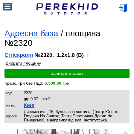
Адресна база
/ площина
№2320
Сітіскролл
№2320, 1.2x1.8 (B)
Вибрати площину
Запитайте зараз
прайс, грн без ПДВ:
6,500.00 грн
2320
код:
grp:
0.07
ots:
2
Київ
місто:
Липська вул. 15, бульварна частина, (Театр Юного
Глядача На Липках, Театр Пластичної Драми На
адреса:
Печерську), в напрямку від вул. Інститутська