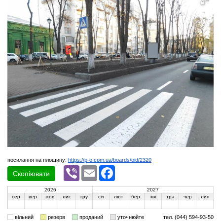
посилання на площину:
https://p-o.com.ua/boards/oid/2320
Viber
Email
Facebook
Скопіювати
2026
2027
сер
вер
жов
лис
гру
січ
лют
бер
кві
тра
чер
лип
вільний
резерв
проданий
уточнюйте
тел. (044) 594-93-50