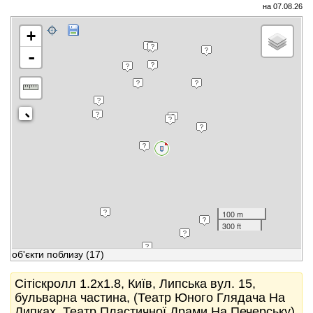
на 07.08.26
+
-
100 m
300 ft
об'єкти поблизу
(17)
Сітіскролл 1.2x1.8, Київ, Липська вул. 15,
бульварна частина, (Театр Юного Глядача На
Липках, Театр Пластичної Драми На Печерську),