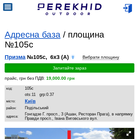
Адресна база
/ площина
№105c
Призма
№105c, 6x3 (A)
Вибрати площину
Запитайте зараз
прайс, грн без ПДВ:
19,000.00 грн
105c
код:
ots:
11
grp:
0.37
Київ
місто:
Подільський
район:
Гонгадзе Г. просп., 3 (Ашан, Ресторан Прага), в напрямку
адреса:
Правди просп., Івана Виговського вул.