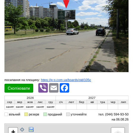
посилання на площину:
https://p-o.com.ua/boards/oid/105c
Viber
Email
Facebook
Скопіювати
2026
2027
сер
вер
жов
лис
гру
січ
лют
бер
кві
тра
чер
лип
занят
занят
занят
занят
занят
вільний
резерв
проданий
уточнюйте
тел. (044) 594-93-50
на 06.08.26
+