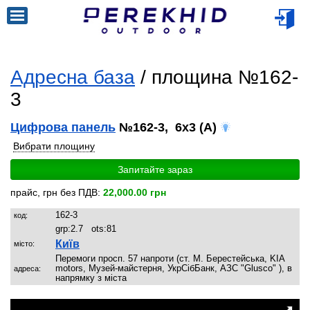
Адресна база
/ площина №162-
3
Цифрова панель
№162-3, 6x3 (A)
Вибрати площину
Запитайте зараз
прайс, грн без ПДВ:
22,000.00 грн
162-3
код:
grp:
2.7
ots:
81
Київ
місто:
Перемоги просп. 57 напроти (ст. М. Берестейська, KIA
motors, Музей-майстерня, УкрСібБанк, АЗС "Glusco" ), в
адреса:
напрямку з міста