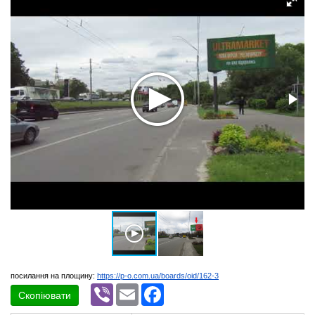
посилання на площину:
https://p-o.com.ua/boards/oid/162-3
Viber
Email
Facebook
Скопіювати