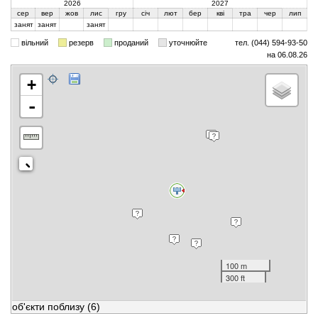
2026
2027
сер
вер
жов
лис
гру
січ
лют
бер
кві
тра
чер
лип
занят
занят
занят
вільний
резерв
проданий
уточнюйте
тел. (044) 594-93-50
на 06.08.26
+
-
100 m
300 ft
об'єкти поблизу
(6)