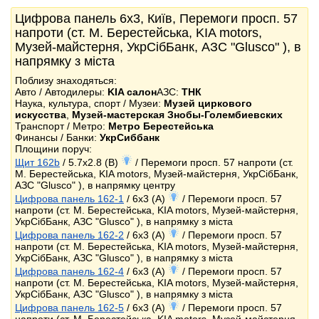
Цифрова панель 6x3, Київ, Перемоги просп. 57
напроти (ст. М. Берестейська, KIA motors,
Музей-майстерня, УкрСібБанк, АЗС "Glusco" ), в
напрямку з міста
Поблизу знаходяться:
Авто / Автодилеры:
KIA салон
АЗС:
ТНК
Наука, культура, спорт / Музеи:
Музей циркового
искусства
,
Музей-мастерская Знобы-Голембиевских
Транспорт / Метро:
Метро Берестейська
Финансы / Банки:
УкрСиббанк
Площини поруч:
Щит 162b
/ 5.7x2.8 (B)
/ Перемоги просп. 57 напроти (ст.
М. Берестейська, KIA motors, Музей-майстерня, УкрСібБанк,
АЗС "Glusco" ), в напрямку центру
Цифрова панель 162-1
/ 6x3 (A)
/ Перемоги просп. 57
напроти (ст. М. Берестейська, KIA motors, Музей-майстерня,
УкрСібБанк, АЗС "Glusco" ), в напрямку з міста
Цифрова панель 162-2
/ 6x3 (A)
/ Перемоги просп. 57
напроти (ст. М. Берестейська, KIA motors, Музей-майстерня,
УкрСібБанк, АЗС "Glusco" ), в напрямку з міста
Цифрова панель 162-4
/ 6x3 (A)
/ Перемоги просп. 57
напроти (ст. М. Берестейська, KIA motors, Музей-майстерня,
УкрСібБанк, АЗС "Glusco" ), в напрямку з міста
Цифрова панель 162-5
/ 6x3 (A)
/ Перемоги просп. 57