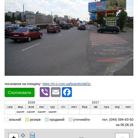
посилання на площину:
https://p-o.com.ua/boards/oid/1c
Viber
Email
Facebook
Скопіювати
2026
2027
сер
вер
жов
лис
гру
січ
лют
бер
кві
тра
чер
лип
занят
занят
занят
занят
вільний
резерв
проданий
уточнюйте
тел. (044) 594-93-50
на 06.08.26
+