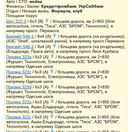
Авто / СТО:
мойка
Финансы / Банки:
Кредитпромбанк
,
УкрСиббанк
Отдых / Ночная жизнь:
Формула, клуб
Площини поруч:
Щит 322-2
/ 6x3 (B)
/ Кільцева дорога, км 2+955 (біля
автосалона, готель "Тиса", АЗС "БРОМ", Технополіс), в
напрямку просп. Перемоги
Беклайт 546-1
/ 8x4 (A)
/ Кільцева дорога (на роздільнику),
(АЗС "Shell", шпалерний ринок), в напрямку просп.Перемоги
Беклайт 546-2
/ 8x4 (A)
/ Кільцева дорога (на роздільнику),
(Ельдорадо, Прага авто), в напрямку просп.Леся Курбаса
Призма 323a
/ 6x3 (A)
/ Кільцева дорога, км 2+830
(Фуршет, Технополіс, Електронмаш, АЗС "БРСМ"), в
напрямку Одеське шосе
Призма 323c
/ 6x3 (A)
/ Кільцева дорога, км 2+830
(Фуршет, Технополіс, Електронмаш, АЗС "БРСМ"), в
напрямку Одеське шосе
Призма 323d
/ 6x3 (A)
/ Кільцева дорога, км 2+830
(Фуршет, Технополіс, Електронмаш, АЗС "БРСМ"), в
напрямку Одеське шосе
Призма 322a
/ 6x3 (A)
/ Кільцева дорога, км 2+955 (біля
автосалона, Ашан,Ельдорадо, готель "Тиса", АЗС "БРОМ",
Технополіс), в напрямку Одеське шосе
Призма 322c
/ 6x3 (A)
/ Кільцева дорога, км 2+955 (біля
автосалона, Ашан,Ельдорадо, готель "Тиса", АЗС "БРОМ",
Технополіс), в напрямку Одеське шосе