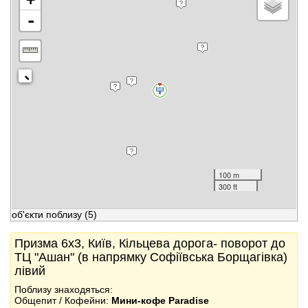
-
100 m
300 ft
об'єкти поблизу
(5)
Призма 6x3, Київ, Кільцева дорога- поворот до
ТЦ "Ашан" (в напрямку Софіївська Борщагівка)
лівий
Поблизу знаходяться:
Общепит / Кофейни:
Мини-кофе Paradise