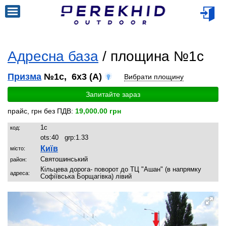
Адресна база
/ площина №1c
Призма
№1c, 6x3 (A)
Вибрати площину
Запитайте зараз
прайс, грн без ПДВ:
19,000.00 грн
1c
код:
ots:
40
grp:
1.33
Київ
місто:
Святошинський
район:
Кільцева дорога- поворот до ТЦ "Ашан" (в напрямку
адреса:
Софіївська Борщагівка) лівий