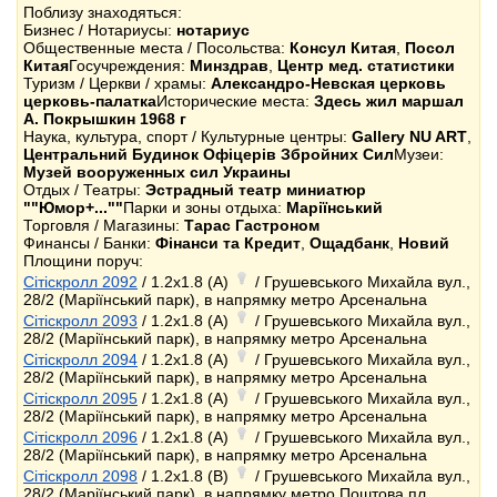
Поблизу знаходяться:
Бизнес / Нотариусы:
нотариус
Общественные места / Посольства:
Консул Китая
,
Посол
Китая
Госучреждения:
Минздрав
,
Центр мед. статистики
Туризм / Церкви / храмы:
Александро-Невская церковь
церковь-палатка
Исторические места:
Здесь жил маршал
А. Покрышкин 1968 г
Наука, культура, спорт / Культурные центры:
Gallery NU ART
,
Центральний Будинок Офіцерів Збройних Сил
Музеи:
Музей вооруженных сил Украины
Отдых / Театры:
Эстрадный театр миниатюр
""Юмор+...""
Парки и зоны отдыха:
Маріїнський
Торговля / Магазины:
Тарас Гастроном
Финансы / Банки:
Фінанси та Кредит
,
Ощадбанк
,
Новий
Площини поруч:
Сітіскролл 2092
/ 1.2x1.8 (A)
/ Грушевського Михайла вул.,
28/2 (Маріїнський парк), в напрямку метро Арсенальна
Сітіскролл 2093
/ 1.2x1.8 (A)
/ Грушевського Михайла вул.,
28/2 (Маріїнський парк), в напрямку метро Арсенальна
Сітіскролл 2094
/ 1.2x1.8 (A)
/ Грушевського Михайла вул.,
28/2 (Маріїнський парк), в напрямку метро Арсенальна
Сітіскролл 2095
/ 1.2x1.8 (A)
/ Грушевського Михайла вул.,
28/2 (Маріїнський парк), в напрямку метро Арсенальна
Сітіскролл 2096
/ 1.2x1.8 (A)
/ Грушевського Михайла вул.,
28/2 (Маріїнський парк), в напрямку метро Арсенальна
Сітіскролл 2098
/ 1.2x1.8 (B)
/ Грушевського Михайла вул.,
28/2 (Маріїнський парк), в напрямку метро Поштова пл.