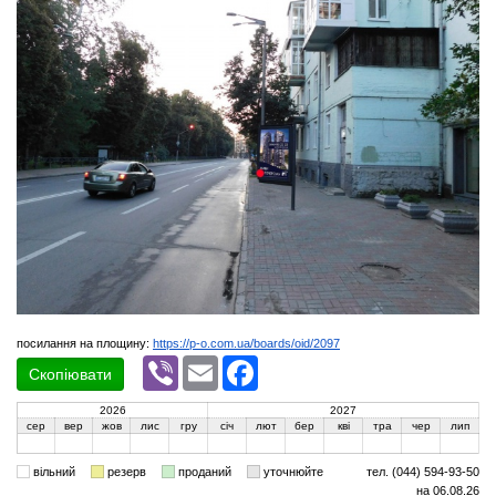
посилання на площину:
https://p-o.com.ua/boards/oid/2097
Viber
Email
Facebook
Скопіювати
2026
2027
сер
вер
жов
лис
гру
січ
лют
бер
кві
тра
чер
лип
вільний
резерв
проданий
уточнюйте
тел. (044) 594-93-50
на 06.08.26