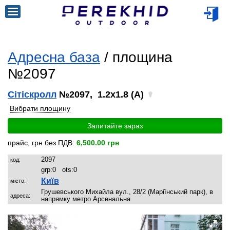
Адресна база
/ площина
№2097
Сітіскролл
№2097, 1.2x1.8 (A)
Вибрати площину
Запитайте зараз
прайс, грн без ПДВ:
6,500.00 грн
2097
код:
grp:
0
ots:
0
Київ
місто:
Грушевського Михайла вул., 28/2 (Маріїнський парк), в
адреса:
напрямку метро Арсенальна