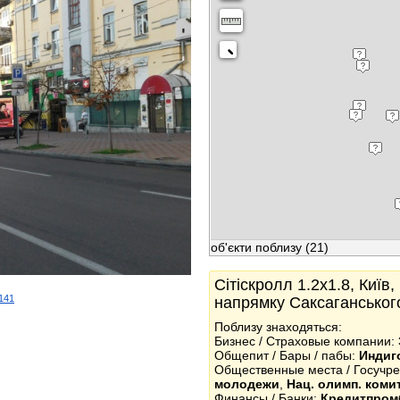
об'єкти поблизу
(21)
Сітіскролл 1.2x1.8, Київ
2141
напрямку Саксаганськог
k
Поблизу знаходяться:
Бизнес / Страховые компании:
Общепит / Бары / пабы:
Индиг
Общественные места / Госучр
молодежи
,
Нац. олимп. коми
Финансы / Банки:
Кредитпромб