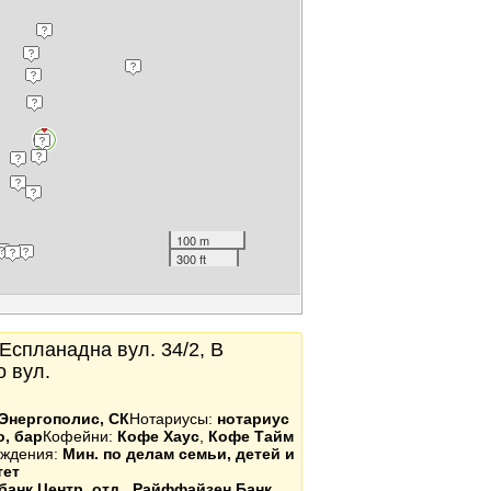
100 m
300 ft
, Еспланадна вул. 34/2, В
о вул.
Энергополис, СК
Нотариусы:
нотариус
о, бар
Кофейни:
Кофе Хаус
,
Кофе Тайм
еждения:
Мин. по делам семьи, детей и
тет
анк Центр. отд.
,
Райффайзен Банк