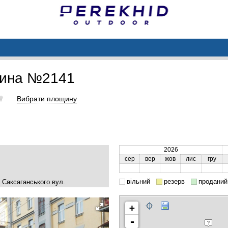
щина №2141
Вибрати площину
2026
сер
вер
жов
лис
гру
вільний
резерв
проданий
 Саксаганського вул.
+
-