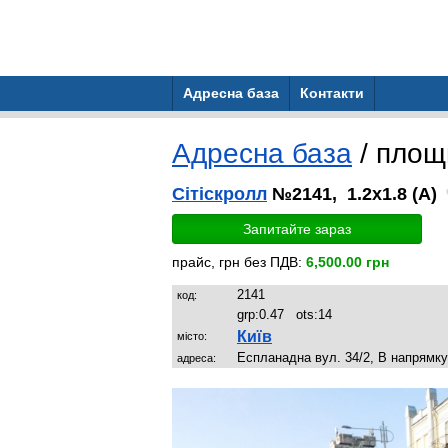
Адресна база
Контакти
Адресна база
/ пло
Сітіскролл
№2141, 1.2x1.8 (A)
Запитайте зараз
прайс, грн без ПДВ:
6,500.00 грн
2141
код:
grp:
0.47
ots:
14
Київ
місто:
Еспланадна вул. 34/2, В напрямку
адреса: