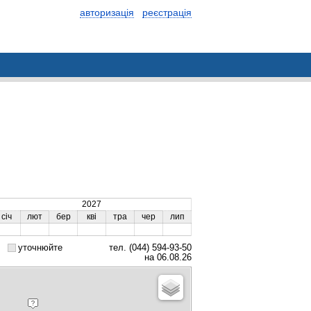
авторизація
реєстрація
2027
січ
лют
бер
кві
тра
чер
лип
уточнюйте
тел. (044) 594-93-50
на 06.08.26