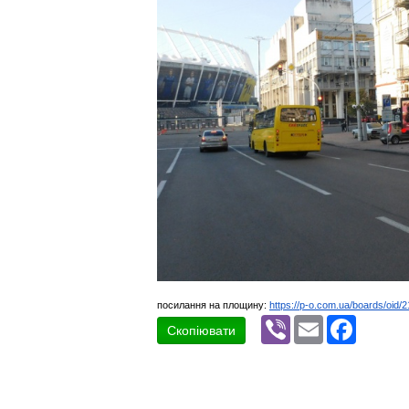
посилання на площину:
https://p-o.com.ua/boards/oid/
Viber
Email
Faceboo
Скопіювати