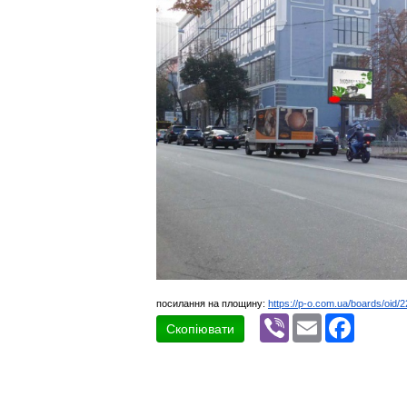
посилання на площину:
https://p-o.com.ua/boards/oid/
Viber
Email
Faceboo
Скопіювати