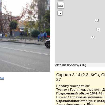
об'єкти поблизу
(16)
Скролл 3.14x2.3, Київ, С
2246
27
k
Поблизу знаходяться:
Туризм / Гостиницы / мотели:
Д
Подпольный обком 1941-43 г
Бизнес / Страховые компании:
Страхование
Нотариусы:
нота
Авто / Автодилеры:
Fiat