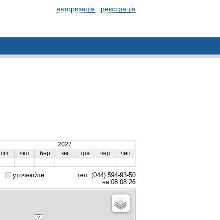
авторизація
реєстрація
2027
січ
лют
бер
кві
тра
чер
лип
уточнюйте
тел. (044) 594-93-50
на 08.08.26