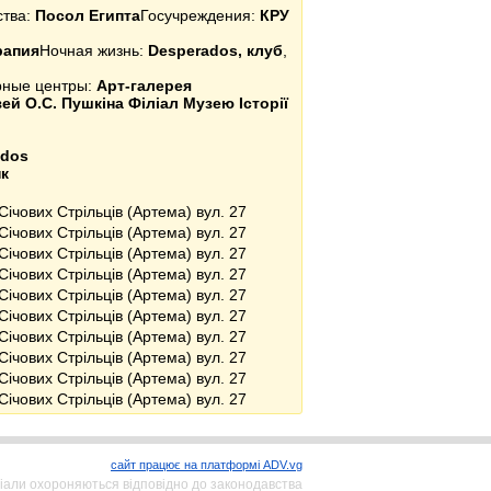
ства:
Посол Египта
Госучреждения:
КРУ
рапия
Ночная жизнь:
Desperados, клуб
,
урные центры:
Арт-галерея
ей О.С. Пушкіна Філіал Музею Історії
ados
к
Січових Стрільців (Артема) вул. 27
Січових Стрільців (Артема) вул. 27
Січових Стрільців (Артема) вул. 27
Січових Стрільців (Артема) вул. 27
Січових Стрільців (Артема) вул. 27
Січових Стрільців (Артема) вул. 27
Січових Стрільців (Артема) вул. 27
Січових Стрільців (Артема) вул. 27
Січових Стрільців (Артема) вул. 27
Січових Стрільців (Артема) вул. 27
сайт працює на платформі ADV.vg
іали охороняються відповідно до законодавства