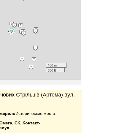
100 m
300 ft
ічових Стрільців (Артема) вул.
жерело
Исторические места:
Омега, СК
,
Контакт-
риус