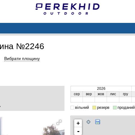
щина №2246
Вибрати площину
2026
сер
вер
жов
лис
гру
вільний
резерв
проданий
7
+
-