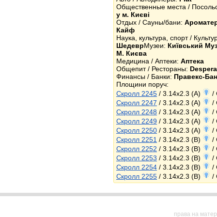
Общественные места / Посоль
у м. Києві
Отдых / Сауны/бани:
Аромате
Кайф
Наука, культура, спорт / Культ
Шедевр
Музеи:
Київський Муз
М. Києва
Медицина / Аптеки:
Аптека
Общепит / Рестораны:
Desper
Финансы / Банки:
Правекс-Бан
Площини поруч:
Скролл 2245
/ 3.14x2.3 (A)
/ 
Скролл 2247
/ 3.14x2.3 (A)
/ 
Скролл 2248
/ 3.14x2.3 (A)
/ 
Скролл 2249
/ 3.14x2.3 (A)
/ 
Скролл 2250
/ 3.14x2.3 (A)
/ 
Скролл 2251
/ 3.14x2.3 (B)
/ 
Скролл 2252
/ 3.14x2.3 (B)
/ 
Скролл 2253
/ 3.14x2.3 (B)
/ 
Скролл 2254
/ 3.14x2.3 (B)
/ 
Скролл 2255
/ 3.14x2.3 (B)
/ 
права на матер