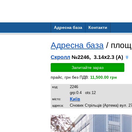
Адресна база
Контакти
Адресна база
/ пло
Скролл
№2246, 3.14x2.3 (A)
Запитайте зараз
прайс, грн без ПДВ:
11,500.00 грн
2246
код:
grp:
0.4
ots:
12
Київ
місто:
Січових Стрільців (Артема) вул. 2
адреса: