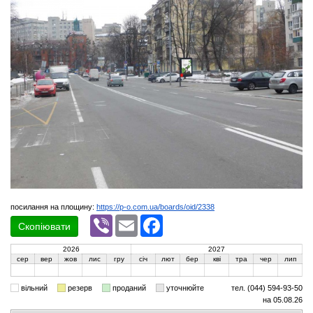
посилання на площину:
https://p-o.com.ua/boards/oid/2338
Viber
Email
Facebook
Скопіювати
2026
2027
сер
вер
жов
лис
гру
січ
лют
бер
кві
тра
чер
лип
вільний
резерв
проданий
уточнюйте
тел. (044) 594-93-50
на 05.08.26