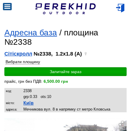
Адресна база
/ площина
№2338
Сітіскролл
№2338, 1.2x1.8 (A)
Вибрати площину
Запитайте зараз
прайс, грн без ПДВ:
6,500.00 грн
2338
код:
grp:
0.33
ots:
10
Київ
місто:
Мечникова вул. 8 в напрямку ст метро Кловська
адреса: