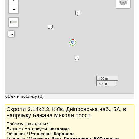
-
100 m
300 ft
об'єкти поблизу
(3)
Скролл 3.14x2.3, Київ, Дніпровська наб., 5А, в
напрямку Бажана Миколи просп.
Поблизу знаходяться:
Бизнес / Нотариусы:
нотариус
Общепит / Рестораны:
Каравела
Торговля / Магазины:
Рось Промтовари
,
ЕКО маркет