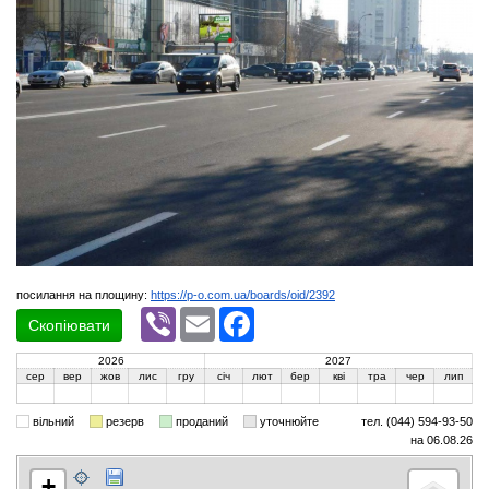
посилання на площину:
https://p-o.com.ua/boards/oid/2392
Viber
Email
Facebook
Скопіювати
2026
2027
сер
вер
жов
лис
гру
січ
лют
бер
кві
тра
чер
лип
вільний
резерв
проданий
уточнюйте
тел. (044) 594-93-50
на 06.08.26
+