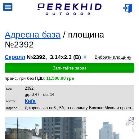
Адресна база
/ площина
№2392
Скролл
№2392, 3.14x2.3 (B)
Вибрати площину
Запитайте зараз
прайс, грн без ПДВ:
11,500.00 грн
2392
код:
grp:
0.47
ots:
14
Київ
місто:
Дніпровська наб., 5А, в напрямку Бажана Миколи просп.
адреса: