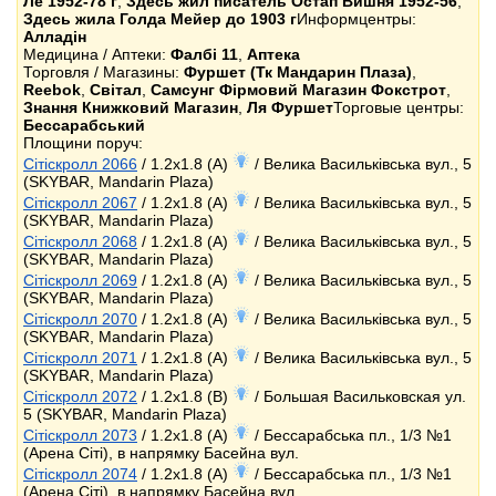
Ле 1952-78 г
,
Здесь жил писатель Остап Вишня 1952-56
,
Здесь жила Голда Мейер до 1903 г
Информцентры:
Алладін
Медицина / Аптеки:
Фалбі 11
,
Аптека
Торговля / Магазины:
Фуршет (Тк Мандарин Плаза)
,
Reebok
,
Світал
,
Самсунг Фірмовий Магазин Фокстрот
,
Знання Книжковий Магазин
,
Ля Фуршет
Торговые центры:
Бессарабський
Площини поруч:
Сітіскролл 2066
/ 1.2x1.8 (A)
/ Велика Васильківська вул., 5
(SKYBAR, Mandarin Plaza)
Сітіскролл 2067
/ 1.2x1.8 (A)
/ Велика Васильківська вул., 5
(SKYBAR, Mandarin Plaza)
Сітіскролл 2068
/ 1.2x1.8 (A)
/ Велика Васильківська вул., 5
(SKYBAR, Mandarin Plaza)
Сітіскролл 2069
/ 1.2x1.8 (A)
/ Велика Васильківська вул., 5
(SKYBAR, Mandarin Plaza)
Сітіскролл 2070
/ 1.2x1.8 (A)
/ Велика Васильківська вул., 5
(SKYBAR, Mandarin Plaza)
Сітіскролл 2071
/ 1.2x1.8 (A)
/ Велика Васильківська вул., 5
(SKYBAR, Mandarin Plaza)
Сітіскролл 2072
/ 1.2x1.8 (B)
/ Большая Васильковская ул.
5 (SKYBAR, Mandarin Plaza)
Сітіскролл 2073
/ 1.2x1.8 (A)
/ Бессарабська пл., 1/3 №1
(Арена Сіті), в напрямку Басейна вул.
Сітіскролл 2074
/ 1.2x1.8 (A)
/ Бессарабська пл., 1/3 №1
(Арена Сіті), в напрямку Басейна вул.