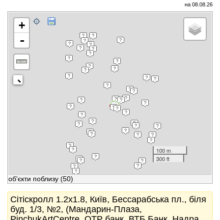
на 08.08.26
+
-
100 m
300 ft
об'єкти поблизу
(50)
Сітіскролл 1.2x1.8, Київ, Бессарабська пл., біля
буд. 1/3, №2, (Мандарин-Плаза,
PinchukArtCentre, OTP банк, ВТБ Банк, Надра