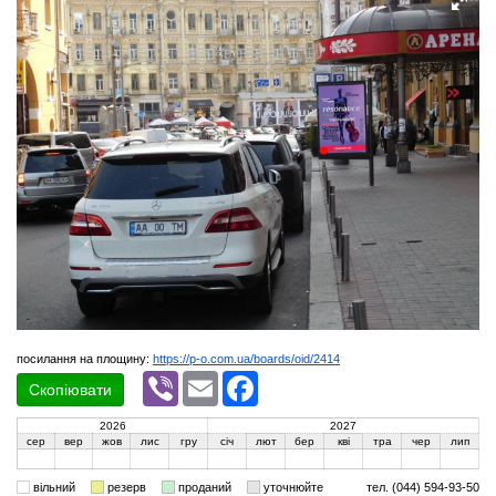
посилання на площину:
https://p-o.com.ua/boards/oid/2414
Viber
Email
Facebook
Скопіювати
2026
2027
сер
вер
жов
лис
гру
січ
лют
бер
кві
тра
чер
лип
вільний
резерв
проданий
уточнюйте
тел. (044) 594-93-50