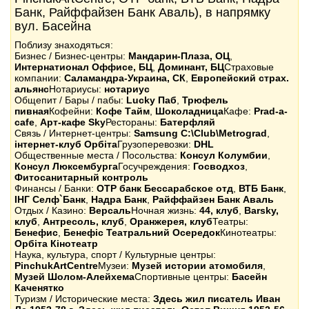
Банк, Райффайзен Банк Аваль), в напрямку
вул. Басейна
Поблизу знаходяться:
Бизнес / Бизнес-центры:
Мандарин-Плаза, ОЦ
,
Интернатионал Оффиcе, БЦ
,
Доминант, БЦ
Страховые
компании:
Саламандра-Украина, СК
,
Европейский страх.
альянс
Нотариусы:
нотариус
Общепит / Бары / пабы:
Lucky Паб
,
Трюфель
пивная
Кофейни:
Кофе Тайм
,
Шоколадница
Кафе:
Prad-a-
cafe
,
Арт-кафе Sky
Рестораны:
Батерфляй
Связь / Интернет-центры:
Samsung C:\Club\Metrograd
,
інтернет-клуб Орбіта
Грузоперевозки:
DHL
Общественные места / Посольства:
Консул Колумбии
,
Консул Люксембурга
Госучреждения:
Госводхоз
,
Фитосанитарный контроль
Финансы / Банки:
OTP банк Бессарабское отд
,
ВТБ Банк
,
ІНГ Селф`Банк
,
Надра Банк
,
Райффайзен Банк Аваль
Отдых / Казино:
Версаль
Ночная жизнь:
44, клуб
,
Barsky,
клуб
,
Антресоль, клуб
,
Оранжерея, клуб
Театры:
Бенефис
,
Бенефіс Театральний Осередок
Кинотеатры:
Орбіта Кінотеатр
Наука, культура, спорт / Культурные центры:
PinchukArtCentre
Музеи:
Музей истории атомобиля
,
Музей Шолом-Алейхема
Спортивные центры:
Басейн
Каченятко
Туризм / Исторические места:
Здесь жил писатель Иван