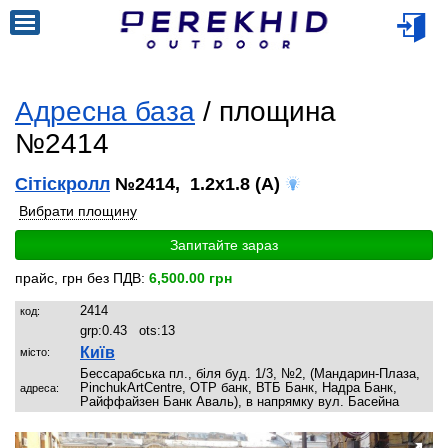
Адресна база
/ площина
№2414
Сітіскролл
№2414, 1.2x1.8 (A)
Вибрати площину
Запитайте зараз
прайс, грн без ПДВ:
6,500.00 грн
2414
код:
grp:
0.43
ots:
13
Київ
місто:
Бессарабська пл., біля буд. 1/3, №2, (Мандарин-Плаза,
PinchukArtCentre, OTP банк, ВТБ Банк, Надра Банк,
адреса:
Райффайзен Банк Аваль), в напрямку вул. Басейна