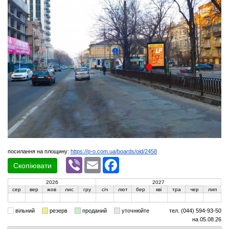
посилання на площину:
https://p-o.com.ua/boards/oid/2458
Viber
Email
Facebook
Скопіювати
2026
2027
сер
вер
жов
лис
гру
січ
лют
бер
кві
тра
чер
лип
вільний
резерв
проданий
уточнюйте
тел. (044) 594-93-50
на 05.08.26