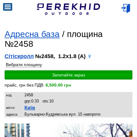
Адресна база
/ площина
№2458
Сітіскролл
№2458, 1.2x1.8 (A)
Вибрати площину
Запитайте зараз
прайс, грн без ПДВ:
6,500.00 грн
2458
код:
grp:
0.33
ots:
10
Київ
місто:
Бульварно-Кудрявська вул. 15 навпроти
адреса: