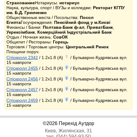
Страхование
Нотариусы:
нотариус
Наука, культура, спорт / ВУЗы и колледжи:
Ректорат КГПУ
им. Б.Д. Гринченко
Общественные места / Посольства:
Посол
Египта
Госучреждения:
Пенсійний фонд у м.Києві
Финансы / Банки:
Полтава-Банк ф-ал
,
ПриватБанк
,
Укрексімбанк
,
Комерційний Індустріальний Банк
Отдых / Ночная жизнь:
СовОК
Общепит / Рестораны:
Горець
Торговля / Торговые центры:
Центральний Ринок
Площини поруч:
Сітіскролл 2342
/ 1.2x1.8 (A)
/ Бульварно-Кудрявська вул.
15 навпроти
Сітіскролл 2455
/ 1.2x1.8 (A)
/ Бульварно-Кудрявська вул.
15 навпроти
Сітіскролл 2456
/ 1.2x1.8 (A)
/ Бульварно-Кудрявська вул.
15 навпроти
Сітіскролл 2457
/ 1.2x1.8 (A)
/ Бульварно-Кудрявська вул.
15 навпроти
Сітіскролл 2459
/ 1.2x1.8 (A)
/ Бульварно-Кудрявська вул.
15 навпроти
©2026 Перехід Аутдор
Киев, Жилянская, 31
тел. (044) 594-93-50