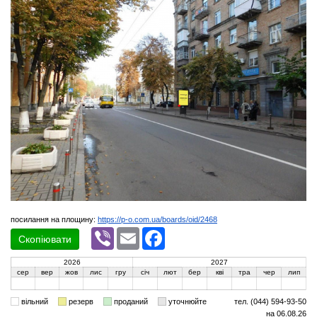
посилання на площину:
https://p-o.com.ua/boards/oid/2468
Viber
Email
Facebook
Скопіювати
2026
2027
сер
вер
жов
лис
гру
січ
лют
бер
кві
тра
чер
лип
вільний
резерв
проданий
уточнюйте
тел. (044) 594-93-50
на 06.08.26