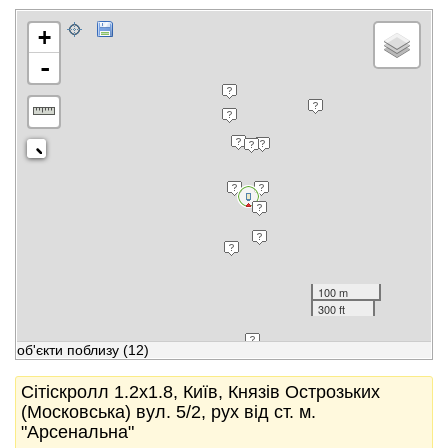
+
-
100 m
300 ft
об'єкти поблизу
(12)
Сітіскролл 1.2x1.8, Київ, Князів Острозьких
(Московська) вул. 5/2, рух від ст. м.
"Арсенальна"