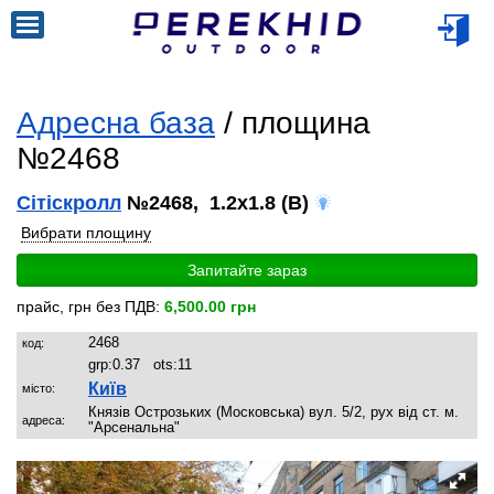
Адресна база
/ площина
№2468
Сітіскролл
№2468, 1.2x1.8 (B)
Вибрати площину
Запитайте зараз
прайс, грн без ПДВ:
6,500.00 грн
2468
код:
grp:
0.37
ots:
11
Київ
місто:
Князів Острозьких (Московська) вул. 5/2, рух від ст. м.
адреса:
"Арсенальна"