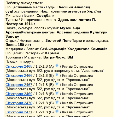
Поблизу знаходяться:
Общественные места / Суды:
Высший Апелляц.
суд
Госучреждения:
Наці. космічне агентство України
Финансы / Банки:
Сведбанк
Туризм / Исторические места:
Здесь жил летчик П.
Нестеров 1914 г
Наука, культура, спорт / Музеи:
Музей з-да
Арсенал
Культурные центры:
Арсенал Будинок Культури
Заводу
Отдых / Ночная жизнь:
Золотой Пояс
Парки и зоны отдыха:
Ясень 150 лет
Медицина / Аптеки:
Себ-Фармація Холдингова Компанія
Общепит / Рестораны:
Кармен
Торговля / Магазины:
Ватра-Люкс
,
ВМ
Площини поруч:
Сітіскролл 2465
/ 1.2x1.8 (A)
/ Князів Острозьких
(Московська) вул. 5/2, рух в напрямку ст. м. "Арсенальна"
Сітіскролл 2466
/ 1.2x1.8 (B)
/ Князів Острозьких
(Московська) вул. 5/2, рух від ст. м. "Арсенальна"
Сітіскролл 2467
/ 1.2x1.8 (B)
/ Князів Острозьких
(Московська) вул. 5/2, рух від ст. м. "Арсенальна"
Сітіскролл 2469
/ 1.2x1.8 (B)
/ Князів Острозьких
(Московська) вул. 5/2, рух від ст. м. "Арсенальна"
Сітіскролл 2470
/ 1.2x1.8 (B)
/ Князів Острозьких
(Московська) вул. 5/2, рух від ст. м. "Арсенальна"
Сітіскролл 2471
/ 1.2x1.8 (B)
/ Князів Острозьких
(Московська) вул. 5/2, рух від ст. м. "Арсенальна"