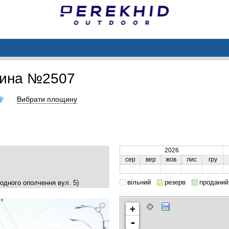
щина №2507
Вибрати площину
2026
сер
вер
жов
лис
гру
вільний
резерв
проданий
одного ополчення вул. 5)
+
-