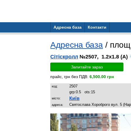
Адресна база
Контакти
Адресна база
/ пло
Сітіскролл
№2507, 1.2x1.8 (A)
Запитайте зараз
прайс, грн без ПДВ:
6,500.00 грн
2507
код:
grp:
0.5
ots:
15
Київ
місто:
Святослава Хороброго вул. 5 (Нар
адреса: