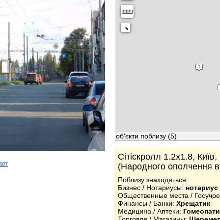
об'єкти поблизу
(5)
Сітіскролл 1.2x1.8, Київ
2507
(Народного ополчення ву
k
Поблизу знаходяться:
Бизнес / Нотариусы:
нотариус
Общественные места / Госучр
Финансы / Банки:
Хрещатик
Медицина / Аптеки:
Гомеопати
Торговля / Магазины:
Шеремет