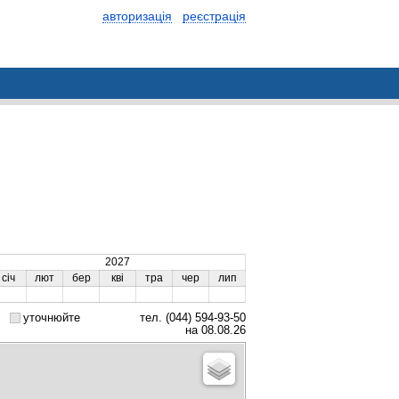
авторизація
реєстрація
2027
січ
лют
бер
кві
тра
чер
лип
уточнюйте
тел. (044) 594-93-50
на 08.08.26