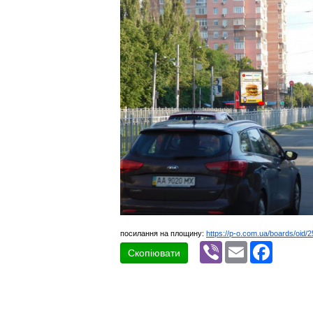
посилання на площину:
https://p-o.com.ua/boards/oid/
Viber
Email
Faceboo
Скопіювати