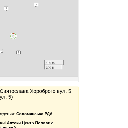
100 m
300 ft
, Святослава Хороброго вул. 5
л. 5)
еждения:
Соломянська РДА
чні Аптеки Центр Попових
івський