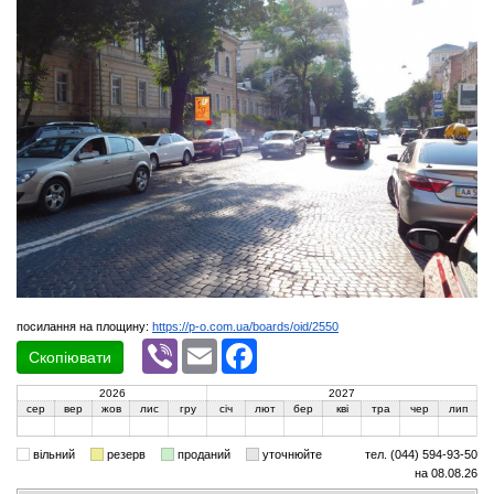
посилання на площину:
https://p-o.com.ua/boards/oid/2550
Viber
Email
Facebook
Скопіювати
2026
2027
сер
вер
жов
лис
гру
січ
лют
бер
кві
тра
чер
лип
вільний
резерв
проданий
уточнюйте
тел. (044) 594-93-50
на 08.08.26