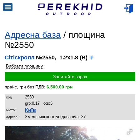
Адресна база
/ площина
№2550
Сітіскролл
№2550, 1.2x1.8 (B)
Вибрати площину
Запитайте зараз
прайс, грн без ПДВ:
6,500.00 грн
2550
код:
grp:
0.17
ots:
5
Київ
місто:
Хмельницького Богдана вул. 37
адреса: