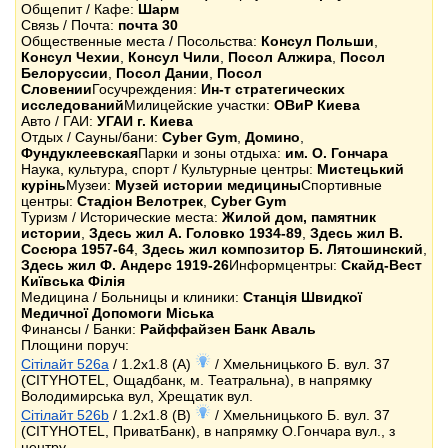
Общепит / Кафе:
Шарм
Связь / Почта:
почта 30
Общественные места / Посольства:
Консул Польши
,
Консул Чехии
,
Консул Чили
,
Посол Алжира
,
Посол
Белоруссии
,
Посол Дании
,
Посол
Словении
Госучреждения:
Ин-т стратегических
исследований
Милицейские участки:
ОВиР Киева
Авто / ГАИ:
УГАИ г. Киева
Отдых / Сауны/бани:
Cyber Gym
,
Домино
,
Фундуклеевская
Парки и зоны отдыха:
им. О. Гончара
Наука, культура, спорт / Культурные центры:
Мистецький
курiнь
Музеи:
Музей истории медицины
Спортивные
центры:
Стадіон Велотрек
,
Cyber Gym
Туризм / Исторические места:
Жилой дом, памятник
истории
,
Здесь жил А. Головко 1934-89
,
Здесь жил В.
Сосюра 1957-64
,
Здесь жил композитор Б. Лятошинский
,
Здесь жил Ф. Андерс 1919-26
Информцентры:
Скайд-Вест
Київська Філія
Медицина / Больницы и клиники:
Станція Швидкої
Медичної Допомоги Міська
Финансы / Банки:
Райффайзен Банк Аваль
Площини поруч:
Сітілайт 526a
/ 1.2x1.8 (A)
/ Хмельницького Б. вул. 37
(CITYHOTEL, Ощадбанк, м. Театральна), в напрямку
Володимирська вул, Хрещатик вул.
Сітілайт 526b
/ 1.2x1.8 (B)
/ Хмельницького Б. вул. 37
(CITYHOTEL, ПриватБанк), в напрямку О.Гончара вул., з
центру