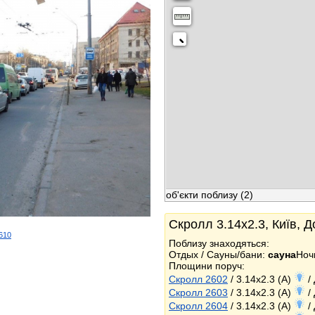
об'єкти поблизу
(2)
Скролл 3.14x2.3, Київ, 
2610
Поблизу знаходяться:
k
Отдых / Сауны/бани:
сауна
Ноч
Площини поруч:
Скролл 2602
/ 3.14x2.3 (A)
/
Скролл 2603
/ 3.14x2.3 (A)
/
Скролл 2604
/ 3.14x2.3 (A)
/