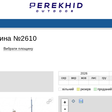
щина №2610
Вибрати площину
2026
сер
вер
жов
лис
гру
вільний
резерв
проданий
+
-