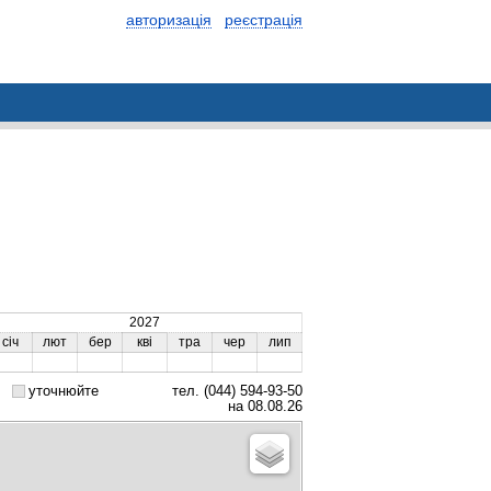
авторизація
реєстрація
2027
січ
лют
бер
кві
тра
чер
лип
уточнюйте
тел. (044) 594-93-50
на 08.08.26