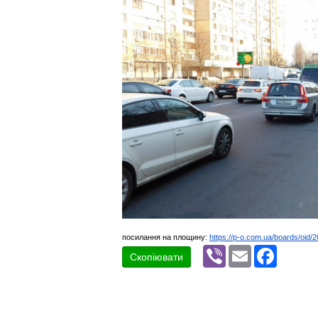
посилання на площину:
https://p-o.com.ua/boards/oid/
Viber
Email
Faceboo
Скопіювати