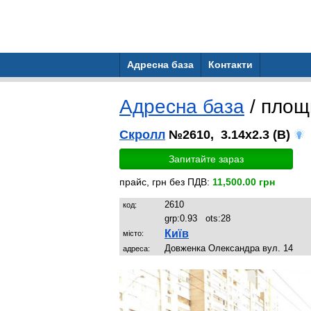
Адресна база
Контакти
Адресна база
/ пло
Скролл
№2610, 3.14x2.3 (B)
Запитайте зараз
прайс, грн без ПДВ:
11,500.00 грн
2610
код:
grp:
0.93
ots:
28
Київ
місто:
Довженка Олександра вул. 14
адреса: