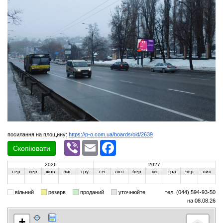
посилання на площину:
https://p-o.com.ua/boards/oid/2639
Viber
Email
Facebook
Скопіювати
2026
2027
сер
вер
жов
лис
гру
січ
лют
бер
кві
тра
чер
лип
вільний
резерв
проданий
уточнюйте
тел. (044) 594-93-50
на 08.08.26
+