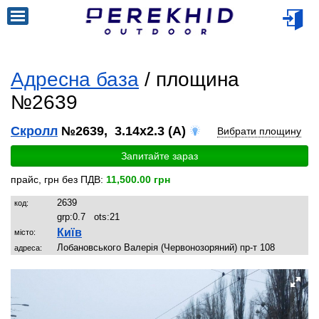
Адресна база
/ площина
№2639
Скролл
№2639, 3.14x2.3 (A)
Вибрати площину
Запитайте зараз
прайс, грн без ПДВ:
11,500.00 грн
2639
код:
grp:
0.7
ots:
21
Київ
місто:
Лобановського Валерія (Червонозоряний) пр-т 108
адреса: