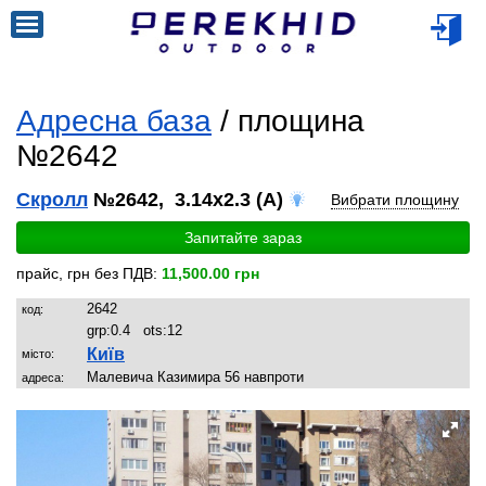
Адресна база
/ площина
№2642
Скролл
№2642, 3.14x2.3 (A)
Вибрати площину
Запитайте зараз
прайс, грн без ПДВ:
11,500.00 грн
2642
код:
grp:
0.4
ots:
12
Київ
місто:
Малевича Казимира 56 навпроти
адреса: