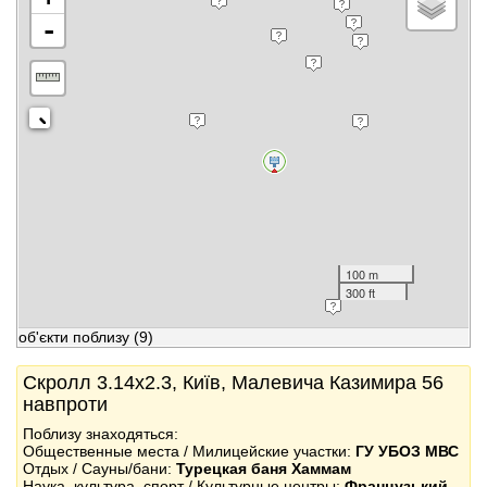
-
100 m
300 ft
об'єкти поблизу
(9)
Скролл 3.14x2.3, Київ, Малевича Казимира 56
навпроти
Поблизу знаходяться:
Общественные места / Милицейские участки:
ГУ УБОЗ МВС
Отдых / Сауны/бани:
Турецкая баня Хаммам
Наука, культура, спорт / Культурные центры:
Французький