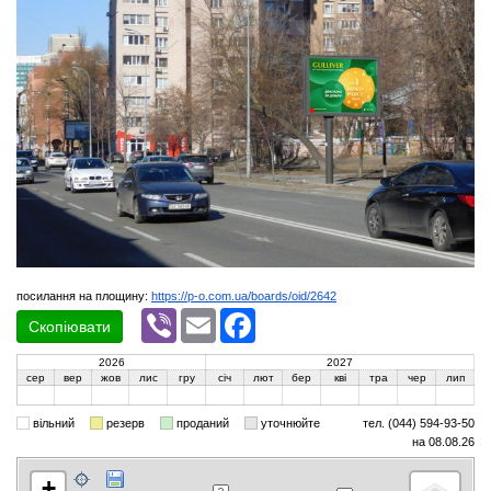
посилання на площину:
https://p-o.com.ua/boards/oid/2642
Viber
Email
Facebook
Скопіювати
2026
2027
сер
вер
жов
лис
гру
січ
лют
бер
кві
тра
чер
лип
вільний
резерв
проданий
уточнюйте
тел. (044) 594-93-50
на 08.08.26
+