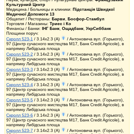
Культурний Центр
Медицина / Больницы и клиники:
Підстанція Швидкої
Медичної Допомоги 13
Общепит / Рестораны:
Барви
,
Босфор-Стамбул
Торговля / Магазины:
Триес і Ко
Финансы / Банки:
ІНГ Банк
,
Ощадбанк
,
УкрСиббанк
Площини поруч:
Скролл 523-1
/ 3.14x2.3 (A)
/ Антоновича вул. (Горького),
97 (Центр сучасного мистецтва М17, Банк Credit Agricole), в
напрямку Либідська площа
Скролл 523-2
/ 3.14x2.3 (A)
/ Антоновича вул. (Горького),
97 (Центр сучасного мистецтва М17, Банк Credit Agricole), в
напрямку Либідська площа
Скролл 523-3
/ 3.14x2.3 (A)
/ Антоновича вул. (Горького),
97 (Центр сучасного мистецтва М17, Банк Credit Agricole), в
напрямку Либідська площа
Скролл 523-4
/ 3.14x2.3 (A)
/ Антоновича вул. (Горького),
97 (Центр сучасного мистецтва М17, Банк Credit Agricole), в
напрямку Либідська площа
Скролл 523-5
/ 3.14x2.3 (A)
/ Антоновича вул. (Горького),
97 (Центр сучасного мистецтва М17, Банк Credit Agricole), в
напрямку Либідська площа
Скролл 523-6
/ 3.14x2.3 (A)
/ Антоновича вул. (Горького),
97 (Центр сучасного мистецтва М17, Банк Credit Agricole), в
напрямку Либідська площа
Скролл 523-7
/ 3.14x2.3 (A)
/ Антоновича вул. (Горького),