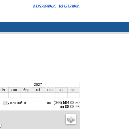
авторизація
реєстрація
2027
січ
лют
бер
кві
тра
чер
лип
уточнюйте
тел. (044) 594-93-50
на 08.08.26