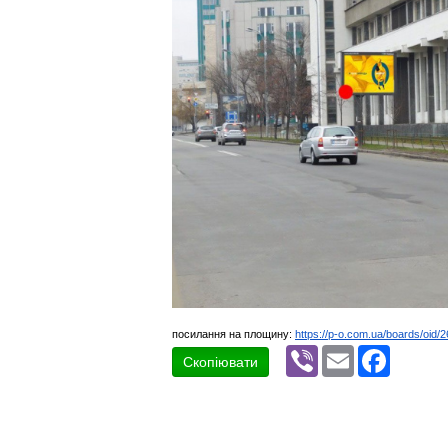
посилання на площину:
https://p-o.com.ua/boards/oid/
Viber
Email
Faceboo
Скопіювати