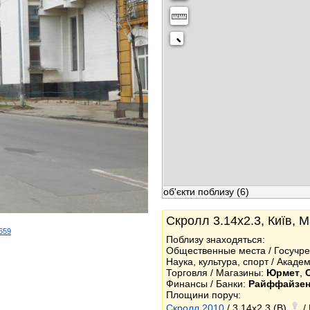
об'єкти поблизу
(6)
Скролл 3.14x2.3, Київ, 
2659
Поблизу знаходяться:
k
Общественные места / Госучр
Наука, культура, спорт / Акад
Торговля / Магазины:
Юрмет
,
Финансы / Банки:
Райффайзен
Площини поруч:
Скролл 2010
/ 3.14x2.3 (B)
/ 