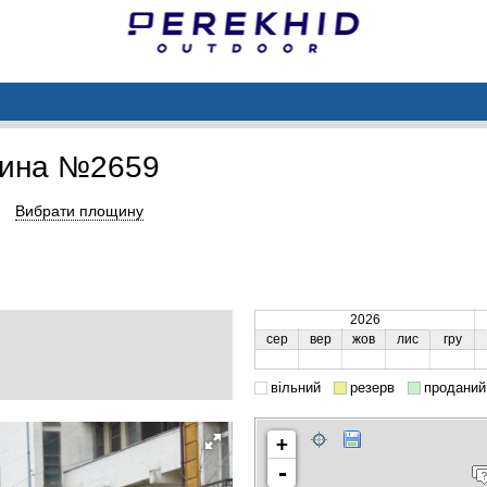
щина №2659
Вибрати площину
2026
сер
вер
жов
лис
гру
вільний
резерв
проданий
+
-