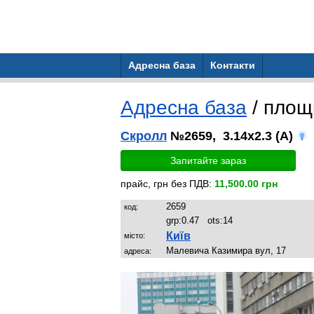
Адресна база
Контакти
Адресна база
/ пло
Скролл
№2659, 3.14x2.3 (A)
Запитайте зараз
прайс, грн без ПДВ:
11,500.00 грн
2659
код:
grp:
0.47
ots:
14
Київ
місто:
Малевича Казимира вул, 17
адреса: