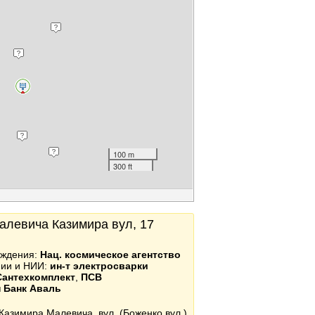
100 m
300 ft
Малевича Казимира вул, 17
еждения:
Нац. космическое агентство
емии и НИИ:
ин-т электросварки
Сантехкомплект
,
ПСВ
 Банк Аваль
Казимира Малевича, вул. (Боженко вул.)