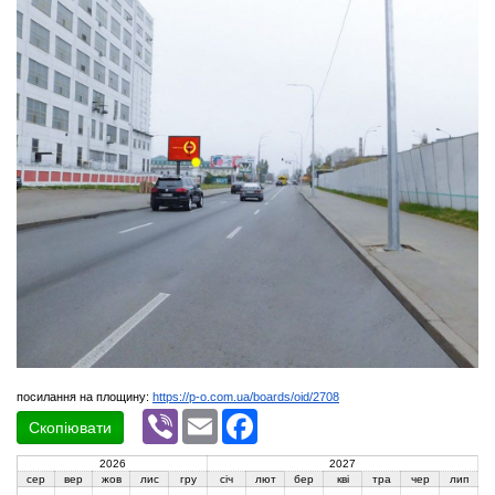
посилання на площину:
https://p-o.com.ua/boards/oid/2708
Viber
Email
Facebook
Скопіювати
2026
2027
сер
вер
жов
лис
гру
січ
лют
бер
кві
тра
чер
лип