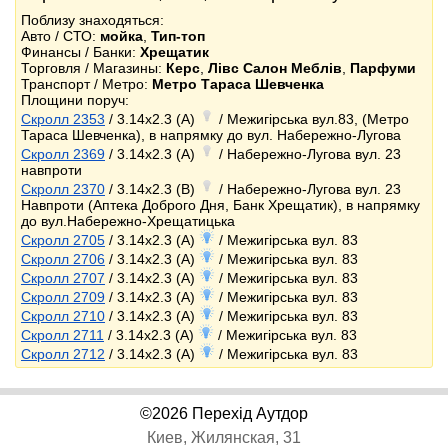
Поблизу знаходяться:
Авто / СТО:
мойка
,
Тип-топ
Финансы / Банки:
Хрещатик
Торговля / Магазины:
Керс
,
Лівс Салон Меблів
,
Парфуми
Транспорт / Метро:
Метро Тараса Шевченка
Площини поруч:
Скролл 2353
/ 3.14x2.3 (A)
/ Межигірська вул.83, (Метро
Тараса Шевченка), в напрямку до вул. Набережно-Лугова
Скролл 2369
/ 3.14x2.3 (A)
/ Набережно-Лугова вул. 23
навпроти
Скролл 2370
/ 3.14x2.3 (B)
/ Набережно-Лугова вул. 23
Навпроти (Аптека Доброго Дня, Банк Хрещатик), в напрямку
до вул.Набережно-Хрещатицька
Скролл 2705
/ 3.14x2.3 (A)
/ Межигірська вул. 83
Скролл 2706
/ 3.14x2.3 (A)
/ Межигірська вул. 83
Скролл 2707
/ 3.14x2.3 (A)
/ Межигірська вул. 83
Скролл 2709
/ 3.14x2.3 (A)
/ Межигірська вул. 83
Скролл 2710
/ 3.14x2.3 (A)
/ Межигірська вул. 83
Скролл 2711
/ 3.14x2.3 (A)
/ Межигірська вул. 83
Скролл 2712
/ 3.14x2.3 (A)
/ Межигірська вул. 83
©2026 Перехід Аутдор
Киев, Жилянская, 31