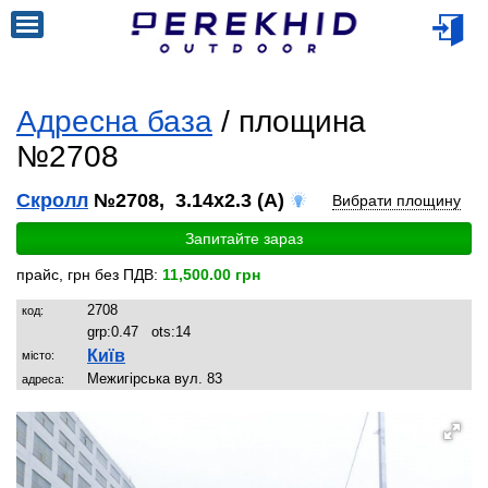
Адресна база
/ площина
№2708
Скролл
№2708, 3.14x2.3 (A)
Вибрати площину
Запитайте зараз
прайс, грн без ПДВ:
11,500.00 грн
2708
код:
grp:
0.47
ots:
14
Київ
місто:
Межигірська вул. 83
адреса: