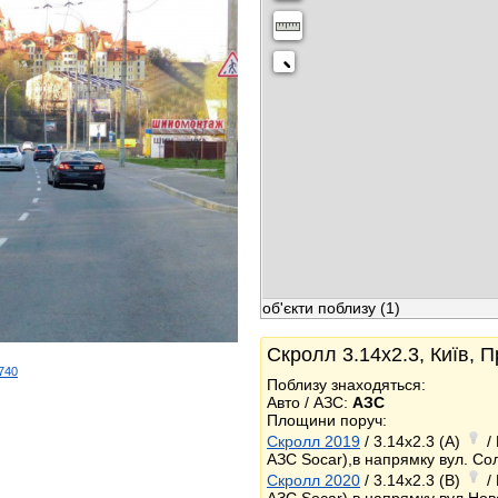
об'єкти поблизу
(1)
Скролл 3.14x2.3, Київ, П
2740
Поблизу знаходяться:
k
Авто / АЗС:
АЗС
Площини поруч:
Скролл 2019
/ 3.14x2.3 (A)
/ 
АЗС Socar),в напрямку вул. Со
Скролл 2020
/ 3.14x2.3 (B)
/ 