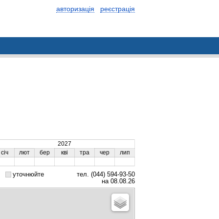
авторизація
реєстрація
2027
січ
лют
бер
кві
тра
чер
лип
уточнюйте
тел. (044) 594-93-50
на 08.08.26