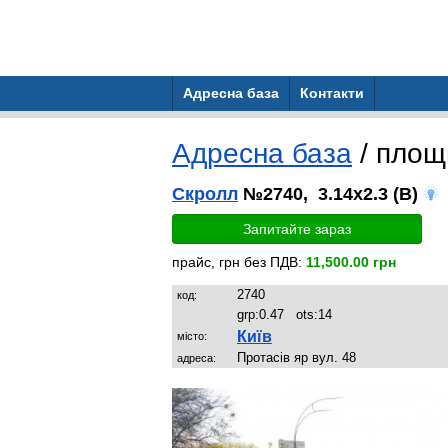
Адресна база
Контакти
Адресна база
/ пло
Скролл
№2740, 3.14x2.3 (B)
Запитайте зараз
прайс, грн без ПДВ:
11,500.00 грн
2740
код:
grp:
0.47
ots:
14
Київ
місто:
Протасів яр вул. 48
адреса: