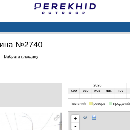
щина №2740
Вибрати площину
2026
сер
вер
жов
лис
гру
вільний
резерв
проданий
+
-