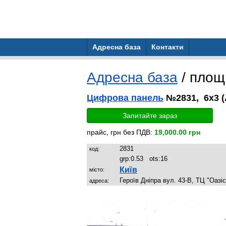
Адресна база
Контакти
Адресна база
/ пло
Цифрова панель
№2831, 6x3 
Запитайте зараз
прайс, грн без ПДВ:
19,000.00 грн
2831
код:
grp:
0.53
ots:
16
Київ
місто:
Героїв Дніпра вул. 43-В, ТЦ "Оазіс"
адреса: