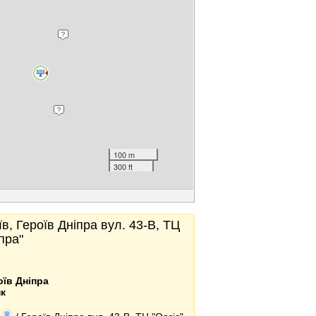
100 m
300 ft
в, Героїв Дніпра вул. 43-В, ТЦ
іпра"
ь
їв Дніпра
к