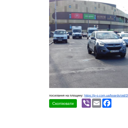
посилання на площину:
https://p-o.com.ua/boards/oid/
Viber
Email
Faceboo
Скопіювати