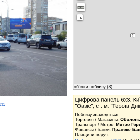
об'єкти поблизу
(3)
Цифрова панель 6x3, Киї
2831
"Оазіс", ст. м. "Героїв Дн
k
Поблизу знаходяться:
Торговля / Магазины:
Оболон
Транспорт / Метро:
Метро Геро
Финансы / Банки:
Правекс-Бан
Площини поруч: