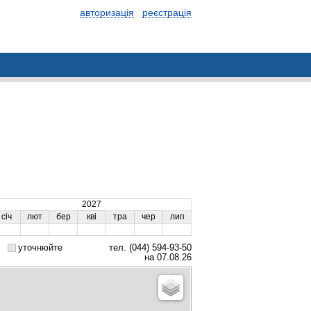
авторизація
реєстрація
2027
січ
лют
бер
кві
тра
чер
лип
уточнюйте
тел. (044) 594-93-50
на 07.08.26