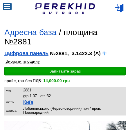
Адресна база
/ площина
№2881
Цифрова панель
№2881, 3.14x2.3 (A)
Вибрати площину
Запитайте зараз
прайс, грн без ПДВ:
14,000.00 грн
2881
код:
grp:
1.07
ots:
32
Київ
місто:
Лобановського (Червонозоряний) пр-т/ пров.
адреса:
Новонародний