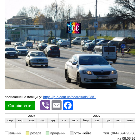
посилання на площину:
https://p-o.com.ua/boards/oid/2881
Viber
Email
Facebook
Скопіювати
2026
2027
сер
вер
жов
лис
гру
січ
лют
бер
кві
тра
чер
лип
вільний
резерв
проданий
уточнюйте
тел. (044) 594-93-50
на 08.08.26