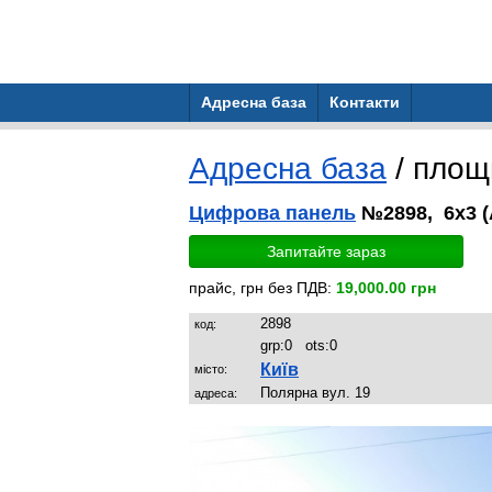
Адресна база
Контакти
Адресна база
/ пло
Цифрова панель
№2898, 6x3 
Запитайте зараз
прайс, грн без ПДВ:
19,000.00 грн
2898
код:
grp:
0
ots:
0
Київ
місто:
Полярна вул. 19
адреса: