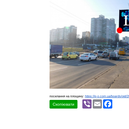
посилання на площину:
https://p-o.com.ua/boards/oid/
Viber
Email
Faceboo
Скопіювати