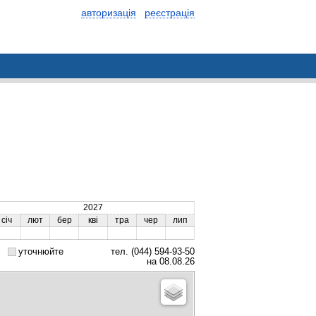
авторизація
реєстрація
2027
січ
лют
бер
кві
тра
чер
лип
уточнюйте
тел. (044) 594-93-50
на 08.08.26