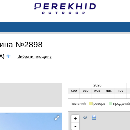
щина №2898
(A)
Вибрати площину
2026
сер
вер
жов
лис
гру
вільний
резерв
проданий
+
-