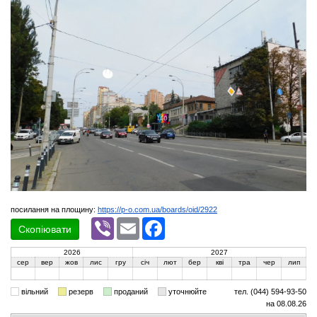
посилання на площину:
https://p-o.com.ua/boards/oid/2922
Viber
Email
Facebook
Скопіювати
2026
2027
сер
вер
жов
лис
гру
січ
лют
бер
кві
тра
чер
лип
вільний
резерв
проданий
уточнюйте
тел. (044) 594-93-50
на 08.08.26