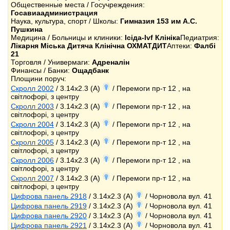
Общественные места / Госучреждения:
Госавиаадминистрация
Наука, культура, спорт / Школы:
Гимназия 153 им А.С.
Пушкина
Медицина / Больницы и клиники:
Ісіда-Ivf Клініка
Педиатрия:
Лікарня Міська Дитяча Клінічна ОХМАТДИТ
Аптеки:
Фалбі
21
Торговля / Универмаги:
Адреналін
Финансы / Банки:
Ощадбанк
Площини поруч:
Скролл 2002
/ 3.14x2.3 (A)
/ Перемоги пр-т 12 , на
світлофорі, з центру
Скролл 2003
/ 3.14x2.3 (A)
/ Перемоги пр-т 12 , на
світлофорі, з центру
Скролл 2004
/ 3.14x2.3 (A)
/ Перемоги пр-т 12 , на
світлофорі, з центру
Скролл 2005
/ 3.14x2.3 (A)
/ Перемоги пр-т 12 , на
світлофорі, з центру
Скролл 2006
/ 3.14x2.3 (A)
/ Перемоги пр-т 12 , на
світлофорі, з центру
Скролл 2007
/ 3.14x2.3 (A)
/ Перемоги пр-т 12 , на
світлофорі, з центру
Цифрова панель 2918
/ 3.14x2.3 (A)
/ Чорновола вул. 41
Цифрова панель 2919
/ 3.14x2.3 (A)
/ Чорновола вул. 41
Цифрова панель 2920
/ 3.14x2.3 (A)
/ Чорновола вул. 41
Цифрова панель 2921
/ 3.14x2.3 (A)
/ Чорновола вул. 41