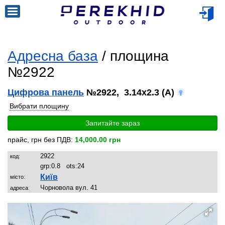
Адресна база
/ площина
№2922
Цифрова панель
№2922, 3.14x2.3 (A)
Вибрати площину
Запитайте зараз
прайс, грн без ПДВ:
14,000.00 грн
2922
код:
grp:
0.8
ots:
24
Київ
місто:
Чорновола вул. 41
адреса: