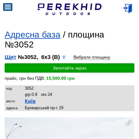
Адресна база
/ площина
№3052
Щит
№3052, 6x3 (B)
Вибрати площину
Запитайте зараз
прайс, грн без ПДВ:
15,500.00 грн
3052
код:
grp:
0.8
ots:
24
Київ
місто:
Броварський пр-т 29
адреса: