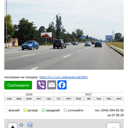
посилання на площину:
https://p-o.com.ua/boards/oid/3052
Viber
Email
Facebook
Скопіювати
2026
2027
сер
вер
жов
лис
гру
січ
лют
бер
кві
тра
чер
лип
вільний
резерв
проданий
уточнюйте
тел. (044) 594-93-50
на 07.08.26
+