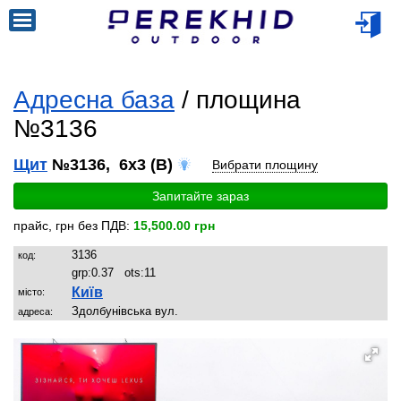
Адресна база
/ площина
№3136
Щит
№3136, 6x3 (B)
Вибрати площину
Запитайте зараз
прайс, грн без ПДВ:
15,500.00 грн
3136
код:
grp:
0.37
ots:
11
Київ
місто:
Здолбунівська вул.
адреса: