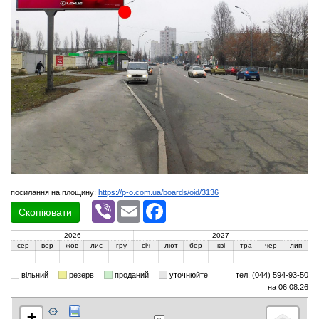
посилання на площину:
https://p-o.com.ua/boards/oid/3136
Viber
Email
Facebook
Скопіювати
2026
2027
сер
вер
жов
лис
гру
січ
лют
бер
кві
тра
чер
лип
вільний
резерв
проданий
уточнюйте
тел. (044) 594-93-50
на 06.08.26
+