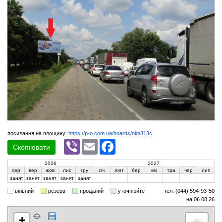
посилання на площину:
https://p-o.com.ua/boards/oid/313c
Viber
Email
Facebook
Скопіювати
2026
2027
сер
вер
жов
лис
гру
січ
лют
бер
кві
тра
чер
лип
занят
занят
занят
занят
занят
вільний
резерв
проданий
уточнюйте
тел. (044) 594-93-50
на 06.08.26
+