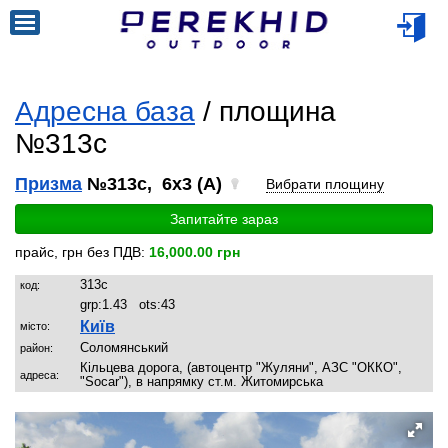
Адресна база
/ площина
№313c
Призма
№313c, 6x3 (A)
Вибрати площину
Запитайте зараз
прайс, грн без ПДВ:
16,000.00 грн
313c
код:
grp:
1.43
ots:
43
Київ
місто:
Соломянський
район:
Кільцева дорога, (автоцентр "Жуляни", АЗС "ОККО",
адреса:
"Socar"), в напрямку ст.м. Житомирська