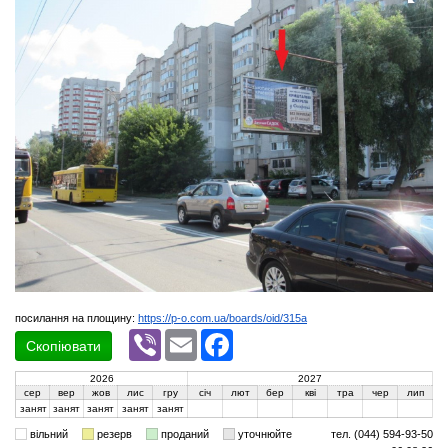
посилання на площину:
https://p-o.com.ua/boards/oid/315a
Viber
Email
Facebook
Скопіювати
2026
2027
сер
вер
жов
лис
гру
січ
лют
бер
кві
тра
чер
лип
занят
занят
занят
занят
занят
вільний
резерв
проданий
уточнюйте
тел. (044) 594-93-50