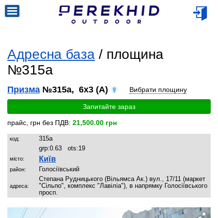
Адресна база
/ площина
№315a
Призма
№315a, 6x3 (A)
Вибрати площину
Запитайте зараз
прайс, грн без ПДВ:
21,500.00 грн
315a
код:
grp:
0.63
ots:
19
Київ
місто:
Голосіївський
район:
Степана Рудницького (Вільямса Ак.) вул., 17/11 (маркет
"Сільпо", комплекс "Лавіліа"), в напрямку Голосіївського
адреса:
просп.