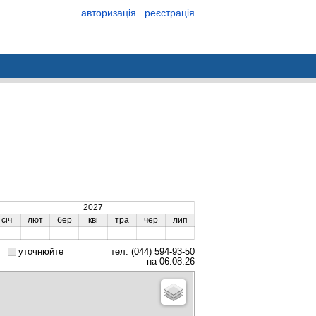
авторизація
реєстрація
2027
січ
лют
бер
кві
тра
чер
лип
уточнюйте
тел. (044) 594-93-50
на 06.08.26