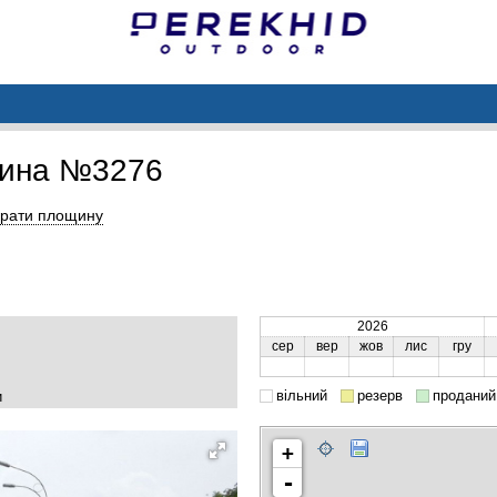
щина №3276
рати площину
2026
сер
вер
жов
лис
гру
вільний
резерв
проданий
и
+
-