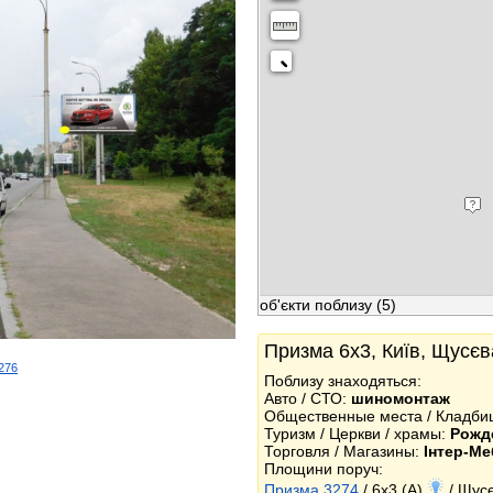
об'єкти поблизу
(5)
Призма 6x3, Київ, Щусєв
3276
Поблизу знаходяться:
k
Авто / СТО:
шиномонтаж
Общественные места / Кладб
Туризм / Церкви / храмы:
Рожд
Торговля / Магазины:
Інтер-Ме
Площини поруч:
Призма 3274
/ 6x3 (A)
/ Щусє