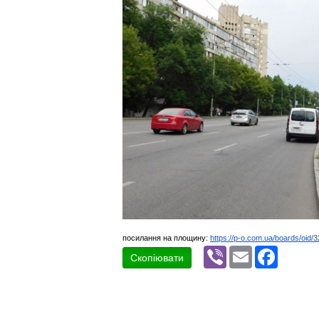
посилання на площину:
https://p-o.com.ua/boards/oid/
Viber
Email
Faceboo
Скопіювати