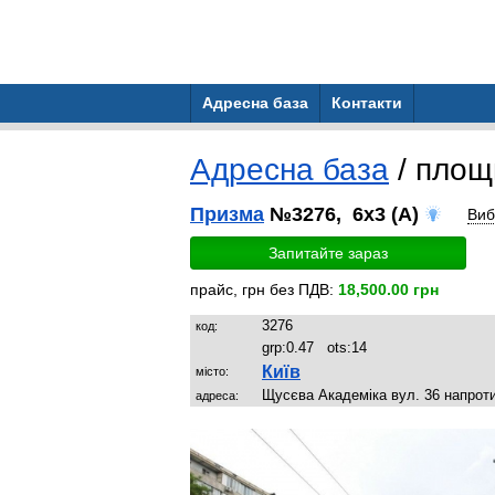
Адресна база
Контакти
Адресна база
/ пло
Призма
№3276, 6x3 (A)
Виб
Запитайте зараз
прайс, грн без ПДВ:
18,500.00 грн
3276
код:
grp:
0.47
ots:
14
Київ
місто:
Щусєва Академіка вул. 36 напрот
адреса: