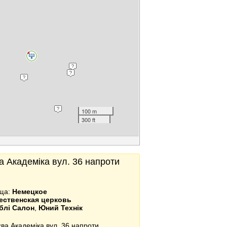
100 m
300 ft
а Академіка вул. 36 напроти
ища:
Немецкое
ественская церковь
блі Салон
,
Юний Технік
ва Академіка вул. 36 напроти