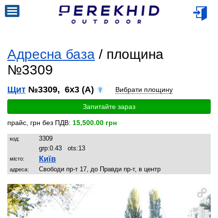
Адресна база
/ площина
№3309
Щит
№3309, 6x3 (A)
Вибрати площину
Запитайте зараз
прайс, грн без ПДВ:
15,500.00 грн
3309
код:
grp:
0.43
ots:
13
Київ
місто:
Свободи пр-т 17, до Правди пр-т, в центр
адреса: