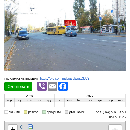
посилання на площину:
https://p-o.com.ua/boards/oid/3309
Viber
Email
Facebook
Скопіювати
2026
2027
сер
вер
жов
лис
гру
січ
лют
бер
кві
тра
чер
лип
вільний
резерв
проданий
уточнюйте
тел. (044) 594-93-50
на 05.08.26
+