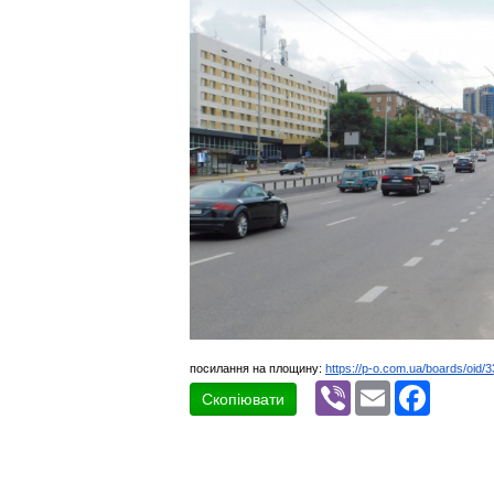
посилання на площину:
https://p-o.com.ua/boards/oid/
Viber
Email
Faceboo
Скопіювати