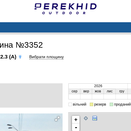
щина №3352
2.3 (A)
Вибрати площину
2026
сер
вер
жов
лис
гру
вільний
резерв
проданий
+
-