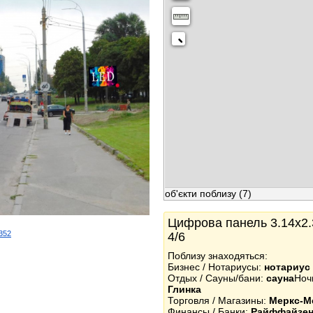
об'єкти поблизу
(7)
Цифрова панель 3.14x2.3
3352
4/6
k
Поблизу знаходяться:
Бизнес / Нотариусы:
нотариус
Отдых / Сауны/бани:
сауна
Ноч
Глинка
Торговля / Магазины:
Меркс-М
Финансы / Банки:
Райффайзен