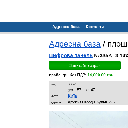
Адресна база
Контакти
Адресна база
/ пло
Цифрова панель
№3352, 3.14x
Запитайте зараз
прайс, грн без ПДВ:
14,000.00 грн
3352
код:
grp:
1.57
ots:
47
Київ
місто:
Дружби Народів бульв. 4/6
адреса: