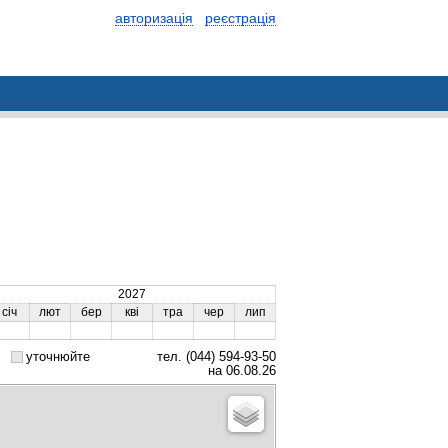
авторизація
реєстрація
2027
січ
лют
бер
кві
тра
чер
лип
уточнюйте
тел. (044) 594-93-50
на 06.08.26