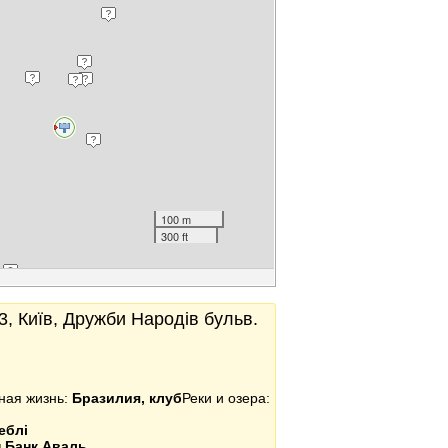
100 m
300 ft
, Київ, Дружби Народів бульв.
ная жизнь:
Бразилия, клуб
Реки и озера:
еблі
 Банк Аваль