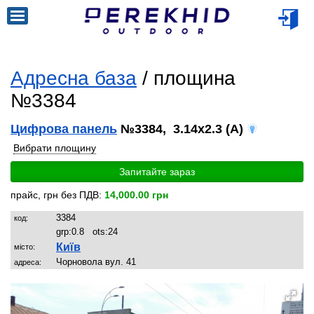
Адресна база
/ площина
№3384
Цифрова панель
№3384, 3.14x2.3 (A)
Вибрати площину
Запитайте зараз
прайс, грн без ПДВ:
14,000.00 грн
3384
код:
grp:
0.8
ots:
24
Київ
місто:
Чорновола вул. 41
адреса: