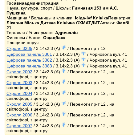
Госавиаадминистрация
Наука, культура, спорт / Школы:
Гимназия 153 им А.С.
Пушкина
Медицина / Больницы и клиники:
Ісіда-Ivf Клініка
Педиатрия:
Лікарня Міська Дитяча Клінічна ОХМАТДИТ
Аптеки:
Фалбі
21
Торговля / Универмаги:
Адреналін
Финансы / Банки:
Ощадбанк
Площини поруч:
Скролл 3285
/ 3.14x2.3 (A)
/ Перемоги пр-т 12
Цифрова панель 3381
/ 3.14x2.3 (A)
/ Чорновола вул. 41
Цифрова панель 3382
/ 3.14x2.3 (A)
/ Чорновола вул. 41
Цифрова панель 3383
/ 3.14x2.3 (A)
/ Чорновола вул. 41
Скролл 2002
/ 3.14x2.3 (A)
/ Перемоги пр-т 12 , на
світлофорі, з центру
Скролл 2003
/ 3.14x2.3 (A)
/ Перемоги пр-т 12 , на
світлофорі, з центру
Скролл 2004
/ 3.14x2.3 (A)
/ Перемоги пр-т 12 , на
світлофорі, з центру
Скролл 2005
/ 3.14x2.3 (A)
/ Перемоги пр-т 12 , на
світлофорі, з центру
Скролл 2006
/ 3.14x2.3 (A)
/ Перемоги пр-т 12 , на
світлофорі, з центру
Скролл 2007
/ 3.14x2.3 (A)
/ Перемоги пр-т 12 , на
світлофорі, з центру