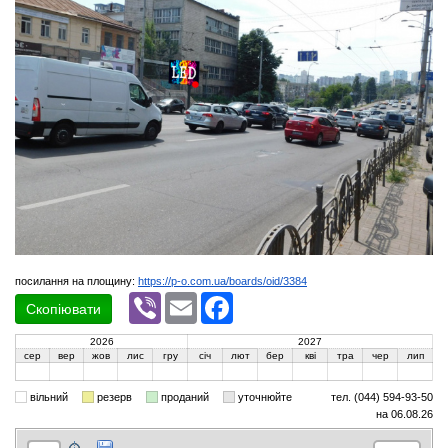
посилання на площину:
https://p-o.com.ua/boards/oid/3384
Viber
Email
Facebook
Скопіювати
2026
2027
сер
вер
жов
лис
гру
січ
лют
бер
кві
тра
чер
лип
вільний
резерв
проданий
уточнюйте
тел. (044) 594-93-50
на 06.08.26