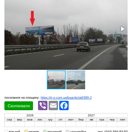
посилання на площину:
https://p-o.com.ua/boards/oid/389-2
Viber
Email
Facebook
Скопіювати
2026
2027
сер
вер
жов
лис
гру
січ
лют
бер
кві
тра
чер
лип
вільний
резерв
проданий
уточнюйте
тел. (044) 594-93-50