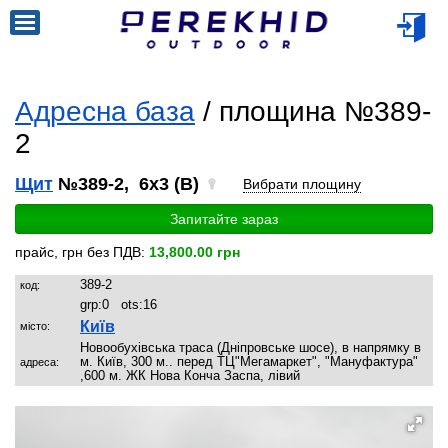
Адресна база
/ площина №389-
2
Щит
№389-2, 6x3 (B)
Вибрати площину
Запитайте зараз
прайс, грн без ПДВ:
13,800.00 грн
389-2
код:
grp:
0
ots:
16
Київ
місто:
Новообухівська траса (Дніпровське шосе), в напрямку в
м. Київ, 300 м.. перед ТЦ"Мегамаркет", "Мануфактура"
адреса:
,600 м. ЖК Нова Конча Заспа, лівий