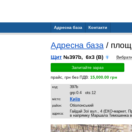
Адресна база
Контакти
Адресна база
/ пло
Щит
№397b, 6x3 (B)
Вибрат
Запитайте зараз
прайс, грн без ПДВ:
15,000.00 грн
397b
код:
grp:
0.4
ots:
12
Київ
місто:
Оболонський
район:
Гайдай Зої вул., 4 (ЕКО-маркет, 
адреса:
в напрямку Маршала Тимошенка ву