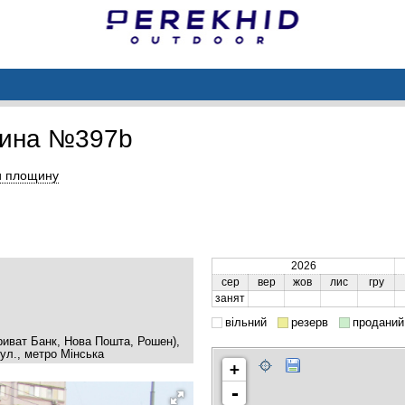
щина №397b
и площину
2026
сер
вер
жов
лис
гру
занят
вільний
резерв
проданий
Приват Банк, Нова Пошта, Рошен),
л., метро Мінська
+
-