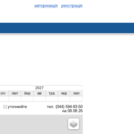
авторизація
реєстрація
2027
січ
лют
бер
кві
тра
чер
лип
уточнюйте
тел. (044) 594-93-50
на 08.08.26