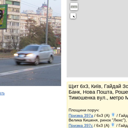
Щит 6x3, Київ, Гайдай Зо
Банк, Нова Пошта, Роше
397b
Тимошенка вул., метро 
k
Площини поруч:
Призма 397a
/ 6x3 (A)
/ Гайд
Велика Кишеня, ринок "Люкс"),
Призма 397c
/ 6x3 (A)
/ Гайд