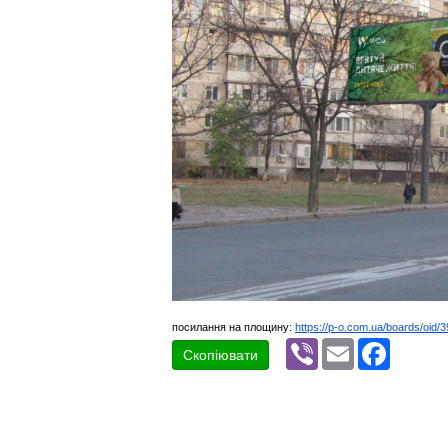
посилання на площину:
https://p-o.com.ua/boards/oid/
Viber
Email
Faceboo
Скопіювати