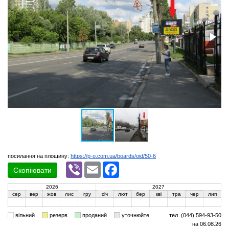
посилання на площину:
https://p-o.com.ua/boards/oid/50-6
Viber
Email
Facebook
Скопіювати
2026
2027
сер
вер
жов
лис
гру
січ
лют
бер
кві
тра
чер
лип
вільний
резерв
проданий
уточнюйте
тел. (044) 594-93-50
на 06.08.26