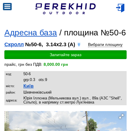
Адресна база
/ площина №50-6
Скролл
№50-6, 3.14x2.3 (A)
Вибрати площину
Запитайте зараз
прайс, грн без ПДВ:
8,000.00 грн
50-6
код:
grp:
0.3
ots:
9
Київ
місто:
Шевченківський
район:
Юрія Іллєнка (Мельникова вул.) вул., 89а (АЗС "Shell",
адреса:
Сільпо), в напрямку ст.метро Лук'янівка