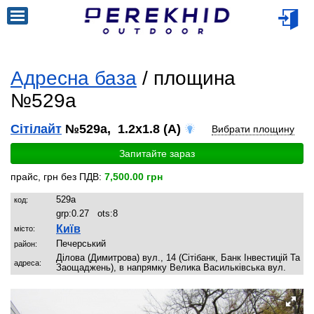
Адресна база
/ площина
№529a
Сітілайт
№529a, 1.2x1.8 (A)
Вибрати площину
Запитайте зараз
прайс, грн без ПДВ:
7,500.00 грн
529a
код:
grp:
0.27
ots:
8
Київ
місто:
Печерський
район:
Ділова (Димитрова) вул., 14 (Сітібанк, Банк Інвестицій Та
адреса:
Заощаджень), в напрямку Велика Васильківська вул.