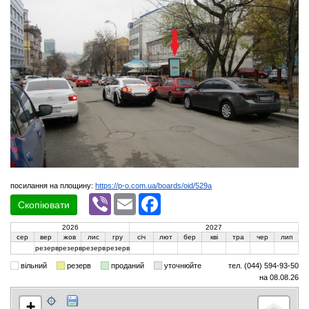
посилання на площину:
https://p-o.com.ua/boards/oid/529a
Viber
Email
Facebook
Скопіювати
2026
2027
сер
вер
жов
лис
гру
січ
лют
бер
кві
тра
чер
лип
резерв
резерв
резерв
резерв
вільний
резерв
проданий
уточнюйте
тел. (044) 594-93-50
на 08.08.26
+