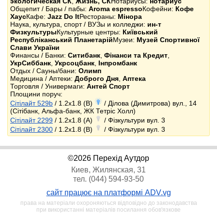
экологическая СК
,
Жизнь, СК
Нотариусы:
нотариус
Общепит / Бары / пабы:
Aroma espresso
Кофейни:
Кофе
Хаус
Кафе:
Jazz Do It
Рестораны:
Мінора
Наука, культура, спорт / ВУЗы и колледжи:
ин-т
Физкультуры
Культурные центры:
Київський
Республіканський Планетарій
Музеи:
Музей Спортивної
Слави України
Финансы / Банки:
Ситибанк
,
Фінанси та Кредит
,
УкрСиббанк
,
Укрсоцбанк
,
Інпромбанк
Отдых / Сауны/бани:
Олимп
Медицина / Аптеки:
Доброго Дня
,
Аптека
Торговля / Универмаги:
Антей Спорт
Площини поруч:
Сітілайт 529b
/ 1.2x1.8 (B)
/ Ділова (Димитрова) вул., 14
(Сітібанк, Альфа-банк, ЖК Тетріс Холл)
Сітілайт 2299
/ 1.2x1.8 (A)
/ Фізкультури вул. 3
Сітілайт 2300
/ 1.2x1.8 (B)
/ Фізкультури вул. 3
©2026 Перехід Аутдор
Киев, Жилянская, 31
тел. (044) 594-93-50
сайт працює на платформі ADV.vg
права на матеріали охороняються відповідно до законодавства
при використанні матеріалів посилання обов'язкове