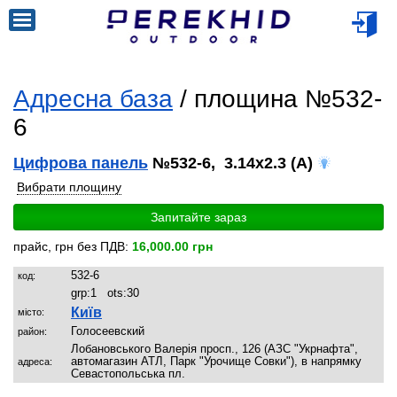
Адресна база
/ площина №532-
6
Цифрова панель
№532-6, 3.14x2.3 (A)
Вибрати площину
Запитайте зараз
прайс, грн без ПДВ:
16,000.00 грн
532-6
код:
grp:
1
ots:
30
Київ
місто:
Голосеевский
район:
Лобановського Валерія просп., 126 (АЗС "Укрнафта",
автомагазин АТЛ, Парк "Урочище Совки"), в напрямку
адреса:
Севастопольська пл.