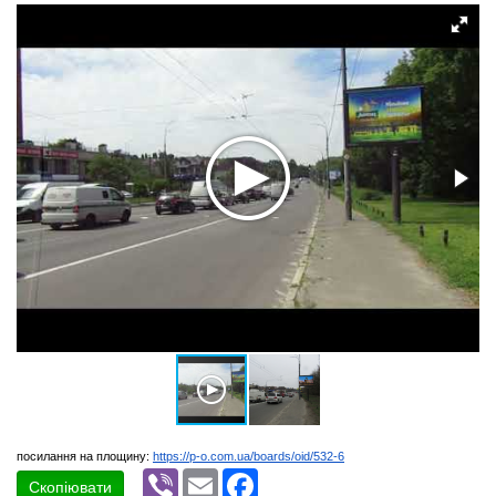
посилання на площину:
https://p-o.com.ua/boards/oid/532-6
Viber
Email
Facebook
Скопіювати