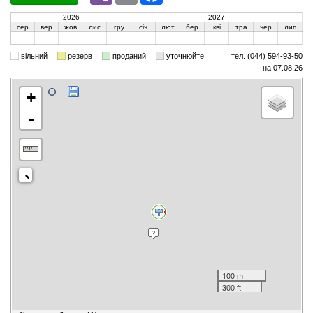
2026
2027
сер
вер
жов
лис
гру
січ
лют
бер
кві
тра
чер
лип
вільний
резерв
проданий
уточнюйте
тел. (044) 594-93-50
на 07.08.26
+
-
100 m
300 ft