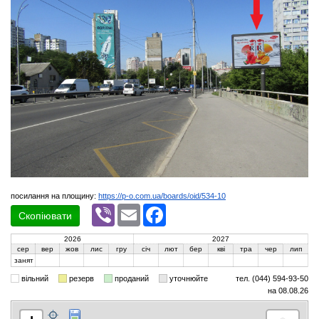
посилання на площину:
https://p-o.com.ua/boards/oid/534-10
Viber
Email
Facebook
Скопіювати
2026
2027
сер
вер
жов
лис
гру
січ
лют
бер
кві
тра
чер
лип
занят
вільний
резерв
проданий
уточнюйте
тел. (044) 594-93-50
на 08.08.26