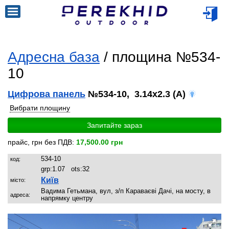
Адресна база
/ площина №534-
10
Цифрова панель
№534-10, 3.14x2.3 (A)
Вибрати площину
Запитайте зараз
прайс, грн без ПДВ:
17,500.00 грн
534-10
код:
grp:
1.07
ots:
32
Київ
місто:
Вадима Гетьмана, вул, з/п Караваєві Дачі, на мосту, в
адреса:
напрямку центру