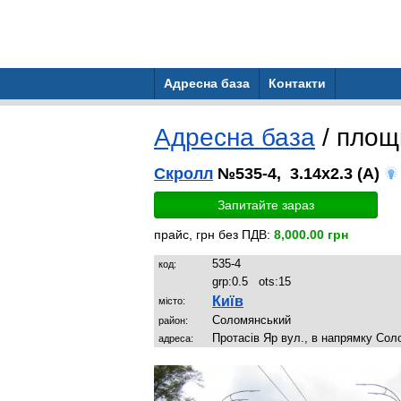
Адресна база
Контакти
Адресна база
/ площ
Скролл
№535-4, 3.14x2.3 (A)
Запитайте зараз
прайс, грн без ПДВ:
8,000.00 грн
535-4
код:
grp:
0.5
ots:
15
Київ
місто:
Соломянський
район:
Протасів Яр вул., в напрямку Соло
адреса: