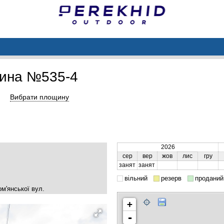
ина №535-4
Вибрати площину
2026
сер
вер
жов
лис
гру
занят
занят
вільний
резерв
проданий
м'янської вул.
+
-