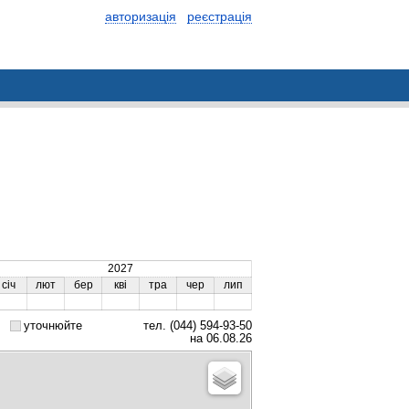
авторизація
реєстрація
2027
січ
лют
бер
кві
тра
чер
лип
уточнюйте
тел. (044) 594-93-50
на 06.08.26