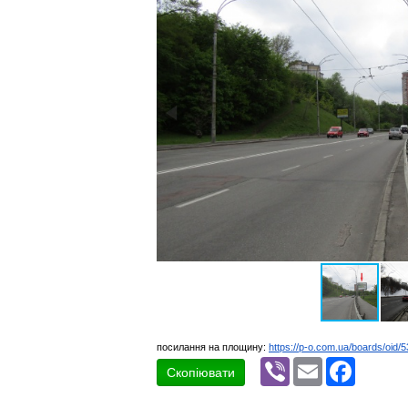
посилання на площину:
https://p-o.com.ua/boards/oid/
Viber
Email
Faceboo
Скопіювати