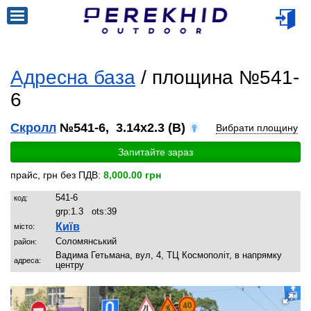
Адресна база
/ площина №541-
6
Скролл
№541-6, 3.14x2.3 (B)
Вибрати площину
Запитайте зараз
прайс, грн без ПДВ:
8,000.00 грн
541-6
код:
grp:
1.3
ots:
39
Київ
місто:
Соломянський
район:
Вадима Гетьмана, вул, 4, ТЦ Космополіт, в напрямку
адреса:
центру