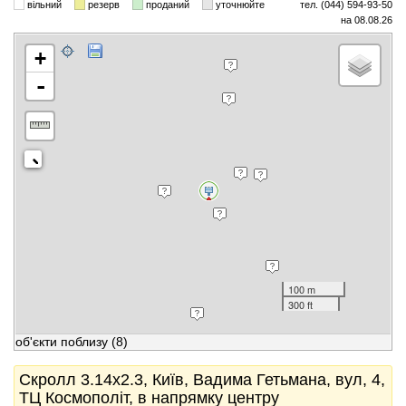
вільний
резерв
проданий
уточнюйте
тел. (044) 594-93-50
на 08.08.26
+
-
100 m
300 ft
об'єкти поблизу
(8)
Скролл 3.14x2.3, Київ, Вадима Гетьмана, вул, 4,
ТЦ Космополіт, в напрямку центру