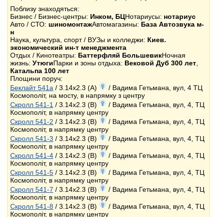
Поблизу знаходяться:
Бизнес / Бизнес-центры:
Инком, БЦ
Нотариусы:
нотариус
Авто / СТО:
шиномонтаж
Автомагазины:
База Автозвука м-
н
Наука, культура, спорт / ВУЗы и колледжи:
Киев.
экономический ин-т менеджмента
Отдых / Кинотеатры:
Баттерфляй Большевик
Ночная
жизнь:
Утюги
Парки и зоны отдыха:
Вековой Дуб 300 лет
,
Катальпа 100 лет
Площини поруч:
Беклайт 541a
/ 3.14x2.3 (A)
/ Вадима Гетьмана, вул, 4 ТЦ
Космополіт, на мосту, в напрямку з центру
Скролл 541-1
/ 3.14x2.3 (B)
/ Вадима Гетьмана, вул, 4, ТЦ
Космополіт, в напрямку центру
Скролл 541-2
/ 3.14x2.3 (B)
/ Вадима Гетьмана, вул, 4, ТЦ
Космополіт, в напрямку центру
Скролл 541-3
/ 3.14x2.3 (B)
/ Вадима Гетьмана, вул, 4, ТЦ
Космополіт, в напрямку центру
Скролл 541-4
/ 3.14x2.3 (B)
/ Вадима Гетьмана, вул, 4, ТЦ
Космополіт, в напрямку центру
Скролл 541-5
/ 3.14x2.3 (B)
/ Вадима Гетьмана, вул, 4, ТЦ
Космополіт, в напрямку центру
Скролл 541-7
/ 3.14x2.3 (B)
/ Вадима Гетьмана, вул, 4, ТЦ
Космополіт, в напрямку центру
Скролл 541-8
/ 3.14x2.3 (B)
/ Вадима Гетьмана, вул, 4, ТЦ
Космополіт, в напрямку центру