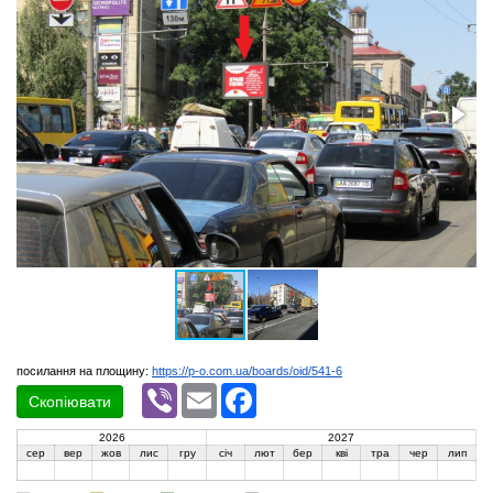
посилання на площину:
https://p-o.com.ua/boards/oid/541-6
Viber
Email
Facebook
Скопіювати
2026
2027
сер
вер
жов
лис
гру
січ
лют
бер
кві
тра
чер
лип