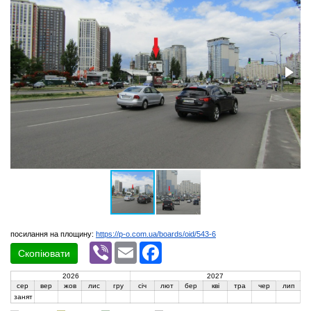
посилання на площину:
https://p-o.com.ua/boards/oid/543-6
Viber
Email
Facebook
Скопіювати
2026
2027
сер
вер
жов
лис
гру
січ
лют
бер
кві
тра
чер
лип
занят