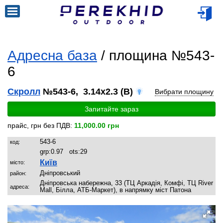
Адресна база
/ площина №543-
6
Скролл
№543-6, 3.14x2.3 (B)
Вибрати площину
Запитайте зараз
прайс, грн без ПДВ:
11,000.00 грн
543-6
код:
grp:
0.97
ots:
29
Київ
місто:
Дніпровський
район:
Дніпровська набережна, 33 (ТЦ Аркадія, Комфі, ТЦ River
адреса:
Mall, Білла, АТБ-Маркет), в напрямку міст Патона