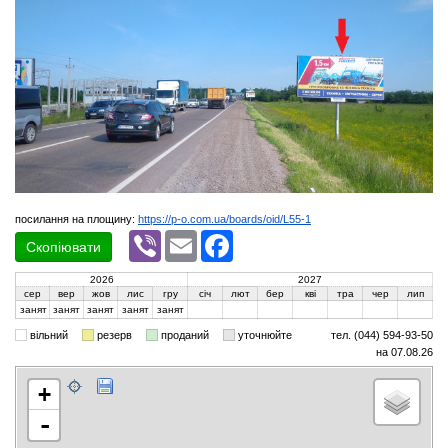
посилання на площину:
https://p-o.com.ua/boards/oid/L55-1
Viber
Email
Facebook
Скопіювати
2026
2027
сер
вер
жов
лис
гру
січ
лют
бер
кві
тра
чер
лип
занят
занят
занят
занят
занят
вільний
резерв
проданий
уточнюйте
тел. (044) 594-93-50
на 07.08.26
+
-