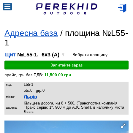
Адресна база
/ площина №L55-
1
Щит
№L55-1, 6x3 (A)
Вибрати площину
Запитайте зараз
прайс, грн без ПДВ:
11,500.00 грн
L55-1
код:
ots:
0
grp:
0
Львів
місто:
Кільцева дорога, км 8 + 500, (Транспортна компанія
"Транс сервіс 1", 900 м до АЗС Shell), в напрямку міста
адреса:
Львів