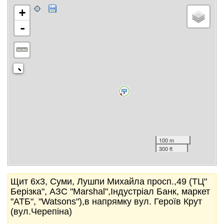
+
-
100 m
300 ft
Щит 6x3, Суми, Лушпи Михайла просп.,49 (ТЦ"
Берізка", АЗС "Marshal",Індустріал Банк, маркет
"АТБ", "Watsons"),в напрямку вул. Героїв Крут
(вул.Черепіна)