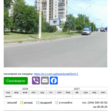
посилання на площину:
https://p-o.com.ua/boards/oid/Sm4-2
Viber
Email
Facebook
Скопіювати
2026
2027
сер
вер
жов
лис
гру
січ
лют
бер
кві
тра
чер
лип
занят
вільний
резерв
проданий
уточнюйте
тел. (044) 594-93-50
на 08.08.26