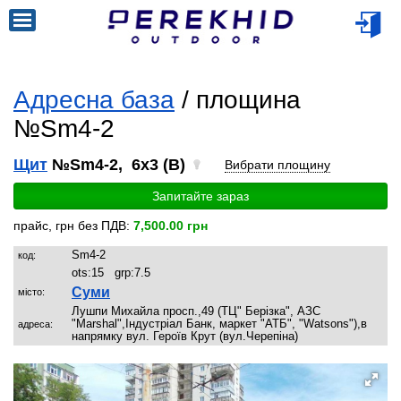
Адресна база
/ площина
№Sm4-2
Щит
№Sm4-2, 6x3 (B)
Вибрати площину
Запитайте зараз
прайс, грн без ПДВ:
7,500.00 грн
Sm4-2
код:
ots:
15
grp:
7.5
Суми
місто:
Лушпи Михайла просп.,49 (ТЦ" Берізка", АЗС
"Marshal",Індустріал Банк, маркет "АТБ", "Watsons"),в
адреса:
напрямку вул. Героїв Крут (вул.Черепіна)