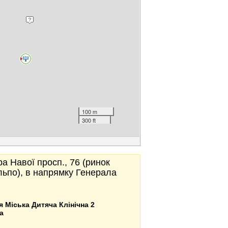
100 m
300 ft
а Навої просп., 76 (ринок
ільпо), в напрямку Генерала
я Міська Дитяча Клінічна 2
а