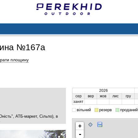
щина №167a
рати площину
2026
сер
вер
жов
лис
гру
занят
вільний
резерв
проданий
Юність", АТБ-маркет, Сільпо), в
.
+
-