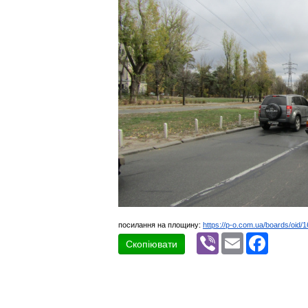
посилання на площину:
https://p-o.com.ua/boards/oid/
Viber
Email
Faceboo
Скопіювати