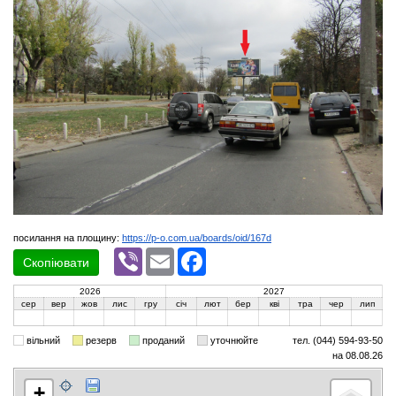
посилання на площину:
https://p-o.com.ua/boards/oid/167d
Viber
Email
Facebook
Скопіювати
2026
2027
сер
вер
жов
лис
гру
січ
лют
бер
кві
тра
чер
лип
вільний
резерв
проданий
уточнюйте
тел. (044) 594-93-50
на 08.08.26
+