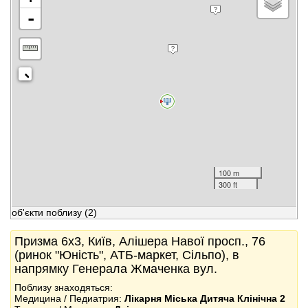
-
100 m
300 ft
об'єкти поблизу
(2)
Призма 6x3, Київ, Алішера Навої просп., 76
(ринок "Юність", АТБ-маркет, Сільпо), в
напрямку Генерала Жмаченка вул.
Поблизу знаходяться:
Медицина / Педиатрия:
Лікарня Міська Дитяча Клінічна 2