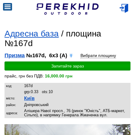
Адресна база
/ площина
№167d
Призма
№167d, 6x3 (A)
Вибрати площину
Запитайте зараз
прайс, грн без ПДВ:
16,000.00 грн
167d
код:
grp:
0.33
ots:
10
Київ
місто:
Дніпровський
район:
Алішера Навої просп., 76 (ринок "Юність", АТБ-маркет,
адреса:
Сільпо), в напрямку Генерала Жмаченка вул.