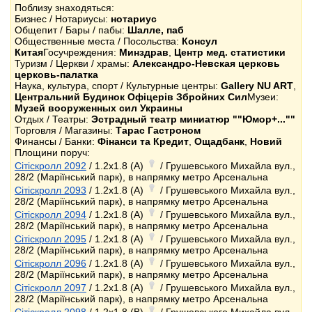
Поблизу знаходяться:
Бизнес / Нотариусы:
нотариус
Общепит / Бары / пабы:
Шалле, паб
Общественные места / Посольства:
Консул
Китая
Госучреждения:
Минздрав
,
Центр мед. статистики
Туризм / Церкви / храмы:
Александро-Невская церковь
церковь-палатка
Наука, культура, спорт / Культурные центры:
Gallery NU ART
,
Центральний Будинок Офіцерів Збройних Сил
Музеи:
Музей вооруженных сил Украины
Отдых / Театры:
Эстрадный театр миниатюр ""Юмор+...""
Торговля / Магазины:
Тарас Гастроном
Финансы / Банки:
Фінанси та Кредит
,
Ощадбанк
,
Новий
Площини поруч:
Сітіскролл 2092
/ 1.2x1.8 (A)
/ Грушевського Михайла вул.,
28/2 (Маріїнський парк), в напрямку метро Арсенальна
Сітіскролл 2093
/ 1.2x1.8 (A)
/ Грушевського Михайла вул.,
28/2 (Маріїнський парк), в напрямку метро Арсенальна
Сітіскролл 2094
/ 1.2x1.8 (A)
/ Грушевського Михайла вул.,
28/2 (Маріїнський парк), в напрямку метро Арсенальна
Сітіскролл 2095
/ 1.2x1.8 (A)
/ Грушевського Михайла вул.,
28/2 (Маріїнський парк), в напрямку метро Арсенальна
Сітіскролл 2096
/ 1.2x1.8 (A)
/ Грушевського Михайла вул.,
28/2 (Маріїнський парк), в напрямку метро Арсенальна
Сітіскролл 2097
/ 1.2x1.8 (A)
/ Грушевського Михайла вул.,
28/2 (Маріїнський парк), в напрямку метро Арсенальна