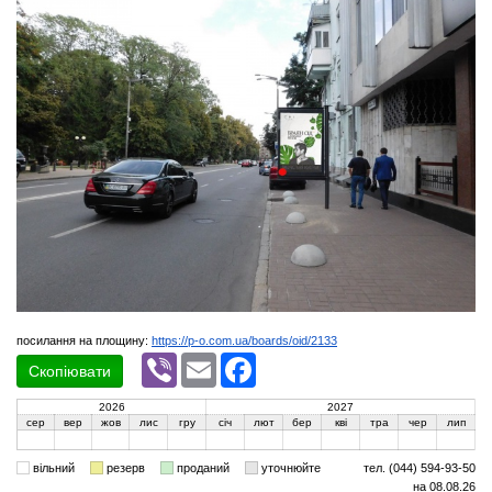
посилання на площину:
https://p-o.com.ua/boards/oid/2133
Viber
Email
Facebook
Скопіювати
2026
2027
сер
вер
жов
лис
гру
січ
лют
бер
кві
тра
чер
лип
вільний
резерв
проданий
уточнюйте
тел. (044) 594-93-50
на 08.08.26