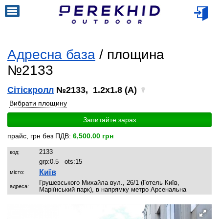
Адресна база
/ площина
№2133
Сітіскролл
№2133, 1.2x1.8 (A)
Вибрати площину
Запитайте зараз
прайс, грн без ПДВ:
6,500.00 грн
2133
код:
grp:
0.5
ots:
15
Київ
місто:
Грушевського Михайла вул., 26/1 (Готель Київ,
адреса:
Маріїнський парк), в напрямку метро Арсенальна