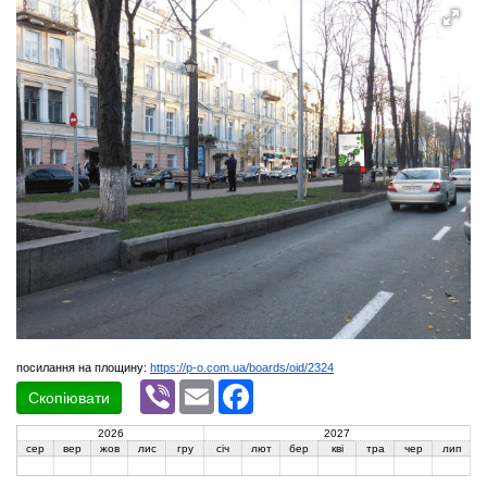
посилання на площину:
https://p-o.com.ua/boards/oid/2324
Viber
Email
Facebook
Скопіювати
2026
2027
сер
вер
жов
лис
гру
січ
лют
бер
кві
тра
чер
лип