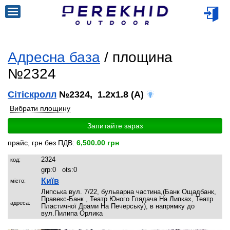
Адресна база
/ площина
№2324
Сітіскролл
№2324, 1.2x1.8 (A)
Вибрати площину
Запитайте зараз
прайс, грн без ПДВ:
6,500.00 грн
2324
код:
grp:
0
ots:
0
Київ
місто:
Липська вул. 7/22, бульварна частина,(Банк Ощадбанк,
Правекс-Банк , Театр Юного Глядача На Липках, Театр
адреса:
Пластичної Драми На Печерську), в напрямку до
вул.Пилипа Орлика