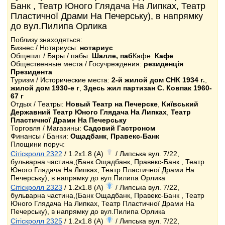
Банк , Театр Юного Глядача На Липках, Театр
Пластичної Драми На Печерську), в напрямку
до вул.Пилипа Орлика
Поблизу знаходяться:
Бизнес / Нотариусы:
нотариус
Общепит / Бары / пабы:
Шалле, паб
Кафе:
Кафе
Общественные места / Госучреждения:
резиденція
Президента
Туризм / Исторические места:
2-й жилой дом СНК 1934 г.
,
жилой дом 1930-е г
,
Здесь жил партизан С. Ковпак 1960-
67 г
Отдых / Театры:
Новый Театр на Печерске
,
Київський
Державний Театр Юного Глядача На Липках
,
Театр
Пластичної Драми На Печерську
Торговля / Магазины:
Садовий Гастроном
Финансы / Банки:
Ощадбанк
,
Правекс-Банк
Площини поруч:
Сітіскролл 2322
/ 1.2x1.8 (A)
/ Липська вул. 7/22,
бульварна частина,(Банк Ощадбанк, Правекс-Банк , Театр
Юного Глядача На Липках, Театр Пластичної Драми На
Печерську), в напрямку до вул.Пилипа Орлика
Сітіскролл 2323
/ 1.2x1.8 (A)
/ Липська вул. 7/22,
бульварна частина,(Банк Ощадбанк, Правекс-Банк , Театр
Юного Глядача На Липках, Театр Пластичної Драми На
Печерську), в напрямку до вул.Пилипа Орлика
Сітіскролл 2325
/ 1.2x1.8 (A)
/ Липська вул. 7/22,