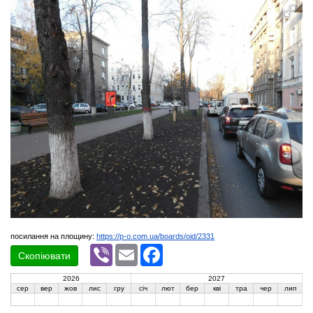
посилання на площину:
https://p-o.com.ua/boards/oid/2331
Viber
Email
Facebook
Скопіювати
2026
2027
сер
вер
жов
лис
гру
січ
лют
бер
кві
тра
чер
лип