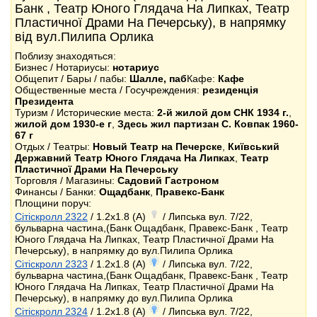
Банк , Театр Юного Глядача На Липках, Театр
Пластичної Драми На Печерську), в напрямку
від вул.Пилипа Орлика
Поблизу знаходяться:
Бизнес / Нотариусы:
нотариус
Общепит / Бары / пабы:
Шалле, паб
Кафе:
Кафе
Общественные места / Госучреждения:
резиденція
Президента
Туризм / Исторические места:
2-й жилой дом СНК 1934 г.
,
жилой дом 1930-е г
,
Здесь жил партизан С. Ковпак 1960-
67 г
Отдых / Театры:
Новый Театр на Печерске
,
Київський
Державний Театр Юного Глядача На Липках
,
Театр
Пластичної Драми На Печерську
Торговля / Магазины:
Садовий Гастроном
Финансы / Банки:
Ощадбанк
,
Правекс-Банк
Площини поруч:
Сітіскролл 2322
/ 1.2x1.8 (A)
/ Липська вул. 7/22,
бульварна частина,(Банк Ощадбанк, Правекс-Банк , Театр
Юного Глядача На Липках, Театр Пластичної Драми На
Печерську), в напрямку до вул.Пилипа Орлика
Сітіскролл 2323
/ 1.2x1.8 (A)
/ Липська вул. 7/22,
бульварна частина,(Банк Ощадбанк, Правекс-Банк , Театр
Юного Глядача На Липках, Театр Пластичної Драми На
Печерську), в напрямку до вул.Пилипа Орлика
Сітіскролл 2324
/ 1.2x1.8 (A)
/ Липська вул. 7/22,