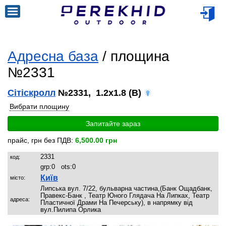
Адресна база
/ площина
№2331
Сітіскролл
№2331, 1.2x1.8 (B)
Вибрати площину
Запитайте зараз
прайс, грн без ПДВ:
6,500.00 грн
2331
код:
grp:
0
ots:
0
Київ
місто:
Липська вул. 7/22, бульварна частина,(Банк Ощадбанк,
Правекс-Банк , Театр Юного Глядача На Липках, Театр
адреса:
Пластичної Драми На Печерську), в напрямку від
вул.Пилипа Орлика